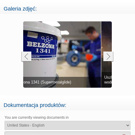
Galeria zdjęć:
Uszkodzenia kawitacyjne pędników
Pędniki wo
Pompa po o
Oznaki usz
Pompa po o
niowej
wodnorzutowych
Belzona 13
Uszkodzeni
zabezpiecza
korozyjnyc
materiału 
Uszkodzony
Dokumentacja produktów:
You are currently viewing documents in