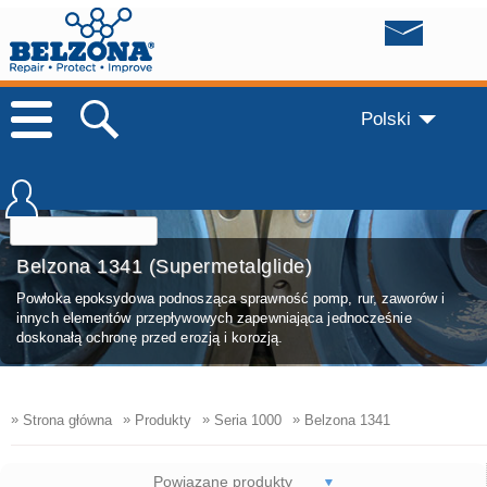
Polski
Belzona 1341 (Supermetalglide)
Powłoka epoksydowa podnosząca sprawność pomp, rur, zaworów i
innych elementów przepływowych zapewniająca jednocześnie
doskonałą ochronę przed erozją i korozją.
»
»
»
»
Strona główna
Produkty
Seria 1000
Belzona 1341
Powiązane produkty