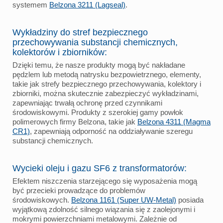
systemem
Belzona 3211 (Lagseal)
.
Wykładziny do stref bezpiecznego
przechowywania substancji chemicznych,
kolektorów i zbiorników:
Dzięki temu, że nasze produkty mogą być nakładane
pędzlem lub metodą natrysku bezpowietrznego, elementy,
takie jak strefy bezpiecznego przechowywania, kolektory i
zbiorniki, można skutecznie zabezpieczyć wykładzinami,
zapewniając trwałą ochronę przed czynnikami
środowiskowymi. Produkty z szerokiej gamy powłok
polimerowych firmy Belzona, takie jak
Belzona 4311 (Magma
CR1)
, zapewniają odporność na oddziaływanie szeregu
substancji chemicznych.
Wycieki oleju i gazu SF6 z transformatorów:
Efektem niszczenia starzejącego się wyposażenia mogą
być przecieki prowadzące do problemów
środowiskowych.
Belzona 1161 (Super UW-Metal)
posiada
wyjątkową zdolność silnego wiązania się z zaolejonymi i
mokrymi powierzchniami metalowymi. Zależnie od