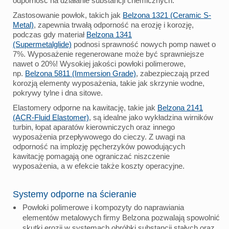
odporność na działanie substancji chemicznych.
Zastosowanie powłok, takich jak
Belzona 1321 (Ceramic S-
Metal)
, zapewnia trwałą odporność na erozję i korozję,
podczas gdy materiał
Belzona 1341
(Supermetalglide)
podnosi sprawność nowych pomp nawet o
7%. Wyposażenie regenerowane może być sprawniejsze
nawet o 20%! Wysokiej jakości powłoki polimerowe,
np.
Belzona 5811 (Immersion Grade)
, zabezpieczają przed
korozją elementy wyposażenia, takie jak skrzynie wodne,
pokrywy tylne i dna sitowe.
Elastomery odporne na kawitację, takie jak
Belzona 2141
(ACR-Fluid Elastomer)
, są idealne jako wykładzina wirników
turbin, łopat aparatów kierowniczych oraz innego
wyposażenia przepływowego do cieczy. Z uwagi na
odporność na implozję pęcherzyków powodujących
kawitację pomagają one ograniczać niszczenie
wyposażenia, a w efekcie także koszty operacyjne.
Systemy odporne na ścieranie
Powłoki polimerowe i kompozyty do naprawiania
elementów metalowych firmy Belzona pozwalają spowolnić
skutki erozji w systemach obróbki substancji stałych oraz