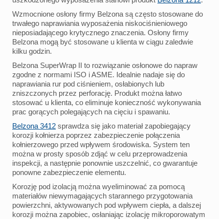
Wzmocnione osłony firmy Belzona są często stosowane do
trwałego naprawiania wyposażenia niskociśnieniowego
nieposiadającego krytycznego znaczenia. Osłony firmy
Belzona mogą być stosowane u klienta w ciągu zaledwie
kilku godzin.
Belzona SuperWrap II to rozwiązanie osłonowe do napraw
zgodne z normami ISO i ASME. Idealnie nadaje się do
naprawiania rur pod ciśnieniem, osłabionych lub
zniszczonych przez perforację. Produkt można łatwo
stosować u klienta, co eliminuje konieczność wykonywania
prac gorących polegających na cięciu i spawaniu.
Belzona 3412
sprawdza się jako materiał zapobiegający
korozji kołnierza poprzez zabezpieczenie połączenia
kołnierzowego przed wpływem środowiska. System ten
można w prosty sposób zdjąć w celu przeprowadzenia
inspekcji, a następnie ponownie uszczelnić, co gwarantuje
ponowne zabezpieczenie elementu.
Korozję pod izolacją można wyeliminować za pomocą
materiałów niewymagających starannego przygotowania
powierzchni, aktywowanych pod wpływem ciepła, a dalszej
korozji można zapobiec, osłaniając izolację mikroporowatym