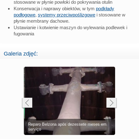
stosowane w płynie powłoki do pokrywania otulin
Konserwacja i naprawy obiektów, w tym
podkłady
podłogowe
,
systemy przeciwpoślizgowe
i stosowane w
płynie membrany dachowe.
Ustawianie i kotwienie maszyn do wylewania podlewek i
fugowania
Galeria zdjęć:
Revestimen
causados
r
Reparo Belzona após dezessete meses em
Revestimen
Revestimen
Revestimen
Belzona 58
Junta com 
Revestimen
resistência
Transforma
serviço
com falha, 
aplicado
química cá
proteção a 
transforma
Vazamento s
Bombas dif
melhorar ef
Pás da tur
Pás revest
cavitação
juntas