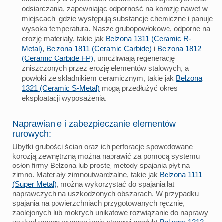
odsiarczania, zapewniając odporność na korozję nawet w
miejscach, gdzie występują substancje chemiczne i panuje
wysoka temperatura. Nasze grubopowłokowe, odporne na
erozję materiały, takie jak
Belzona 1311 (Ceramic R-
Metal)
,
Belzona 1811 (Ceramic Carbide)
i
Belzona 1812
(Ceramic Carbide FP)
, umożliwiają regenerację
zniszczonych przez erozję elementów stalowych, a
powłoki ze składnikiem ceramicznym, takie jak
Belzona
1321 (Ceramic S-Metal)
mogą przedłużyć okres
eksploatacji wyposażenia.
Naprawianie i zabezpieczanie elementów
rurowych:
Ubytki grubości ścian oraz ich perforacje spowodowane
korozją zewnętrzną można naprawić za pomocą systemu
osłon firmy Belzona lub prostej metody spajania płyt na
zimno. Materiały zimnoutwardzalne, takie jak
Belzona 1111
(Super Metal)
, można wykorzystać do spajania łat
naprawczych na uszkodzonych obszarach. W przypadku
spajania na powierzchniach przygotowanych ręcznie,
zaolejonych lub mokrych unikatowe rozwiązanie do naprawy
uszkodzonego wyposażenia stanowi produkt
Belzona 1212
.