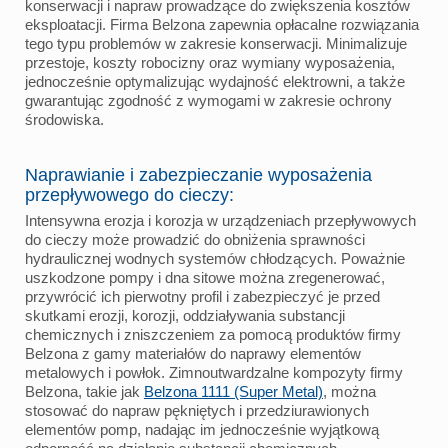
konserwacji i napraw prowadzące do zwiększenia kosztów
eksploatacji. Firma Belzona zapewnia opłacalne rozwiązania
tego typu problemów w zakresie konserwacji. Minimalizuje
przestoje, koszty robocizny oraz wymiany wyposażenia,
jednocześnie optymalizując wydajność elektrowni, a także
gwarantując zgodność z wymogami w zakresie ochrony
środowiska.
Naprawianie i zabezpieczanie wyposażenia
przepływowego do cieczy:
Intensywna erozja i korozja w urządzeniach przepływowych
do cieczy może prowadzić do obniżenia sprawności
hydraulicznej wodnych systemów chłodzących. Poważnie
uszkodzone pompy i dna sitowe można zregenerować,
przywrócić ich pierwotny profil i zabezpieczyć je przed
skutkami erozji, korozji, oddziaływania substancji
chemicznych i zniszczeniem za pomocą produktów firmy
Belzona z gamy materiałów do naprawy elementów
metalowych i powłok. Zimnoutwardzalne kompozyty firmy
Belzona, takie jak
Belzona 1111 (Super Metal)
, można
stosować do napraw pękniętych i przedziurawionych
elementów pomp, nadając im jednocześnie wyjątkową