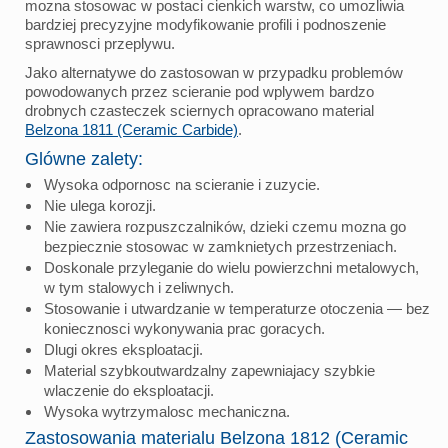
mozna stosowac w postaci cienkich warstw, co umozliwia
bardziej precyzyjne modyfikowanie profili i podnoszenie
sprawnosci przeplywu.
Jako alternatywe do zastosowan w przypadku problemów
powodowanych przez scieranie pod wplywem bardzo
drobnych czasteczek sciernych opracowano material
Belzona 1811 (Ceramic Carbide)
.
Glówne zalety:
Wysoka odpornosc na scieranie i zuzycie.
Nie ulega korozji.
Nie zawiera rozpuszczalników, dzieki czemu mozna go
bezpiecznie stosowac w zamknietych przestrzeniach.
Doskonale przyleganie do wielu powierzchni metalowych,
w tym stalowych i zeliwnych.
Stosowanie i utwardzanie w temperaturze otoczenia — bez
koniecznosci wykonywania prac goracych.
Dlugi okres eksploatacji.
Material szybkoutwardzalny zapewniajacy szybkie
wlaczenie do eksploatacji.
Wysoka wytrzymalosc mechaniczna.
Zastosowania materialu Belzona 1812 (Ceramic