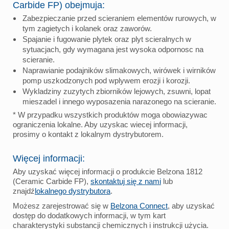
Carbide FP) obejmuja:
Zabezpieczanie przed scieraniem elementów rurowych, w
tym zagietych i kolanek oraz zaworów.
Spajanie i fugowanie plytek oraz plyt scieralnych w
sytuacjach, gdy wymagana jest wysoka odpornosc na
scieranie.
Naprawianie podajników slimakowych, wirówek i wirników
pomp uszkodzonych pod wplywem erozji i korozji.
Wykladziny zuzytych zbiorników lejowych, zsuwni, lopat
mieszadel i innego wyposazenia narazonego na scieranie.
* W przypadku wszystkich produktów moga obowiazywac
ograniczenia lokalne. Aby uzyskac wiecej informacji,
prosimy o kontakt z lokalnym dystrybutorem.
Więcej informacji:
Aby uzyskać więcej informacji o produkcie Belzona 1812
(Ceramic Carbide FP),
skontaktuj się z nami
lub
znajdź
lokalnego dystrybutora
.
Możesz zarejestrować się w
Belzona Connect
, aby uzyskać
dostęp do dodatkowych informacji, w tym kart
charakterystyki substancji chemicznych i instrukcji użycia.