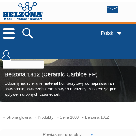
Polski
Belzona 1812 (Ceramic Carbide FP)
Odporny na scieranie material kompozytowy do naprawiania i
powlekania powierzchni metalowych narazonych na erozje pod
wplywem drobnych czasteczek.
»
»
»
»
Strona główna
Produkty
Seria 1000
Belzona 1812
Powiązane produkty