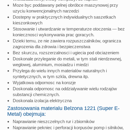
Moze byc poddawany pelnej obróbce maszynowej przy
uzyciu konwencjonalnych narzedzi
Dostepny w praktycznych indywidualnych saszetkach
kieszonkowych
Stosowanie i utwardzanie w temperaturze otoczenia — bez
koniecznosci wykonywania prac goracych.
Dzieki temu, ze nie zawiera rozpuszczalników, ogranicza
zagrozenia dla zdrowia i bezpieczenstwa
Bez skurczu, rozszerzalnosci i ugiecia pod obciazeniem
Doskonale przyleganie do metali, w tym stali nierdzewnej,
weglowej, aluminium, mosiadzu i miedzi
Przylega do wielu innych materialów naturalnych i
syntetycznych, w tym szkla, drewna itp.
Wyjatkowa odpornosc na korozje
Doskonala odpornosc na oddzialywanie wielu rodzajów
substancji chemicznych.
Doskonala izolacja elektryczna
Zastosowania materialu Belzona 1221 (Super E-
Metal) obejmuja:
Naprawianie nieszczelnych rur i zbiorników
Naprawianie pekniec i perforacji korpusów pomp i silników,