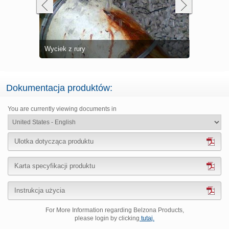
Eliminacja
Zabezpiecz
Naprawiony
Wyciek z rury
Belzona 12
(Supermetal
Zużyty wał
eksploatac
Pęknięty zb
Dokumentacja produktów:
You are currently viewing documents in
Ulotka dotycząca produktu
Karta specyfikacji produktu
Instrukcja użycia
For More Information regarding Belzona Products,
please login by clicking
tutaj.