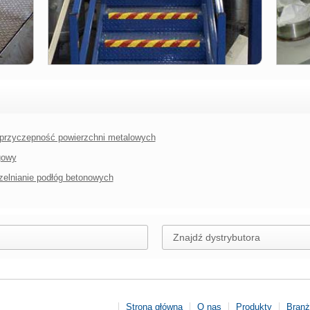
przyczepność powierzchni metalowych
gowy
zelnianie podłóg betonowych
Znajdź dystrybutora
Strona główna
O nas
Produkty
Bran