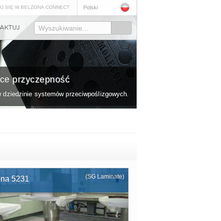
J SIĘ W BELZONA CONNECT
Polski
Wyszukiwanie...
ce przyczepność
w dziedzinie systemów przeciwpoślizgowych.
(SG Laminate)
ona 5231