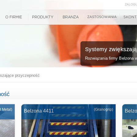
ZALOGU
Systemy zwiększają
Rozwiązania firmy Belzona 
szające przyczepność
ność
d Metal)
(Granogrip)
Belzona 4411
Belz