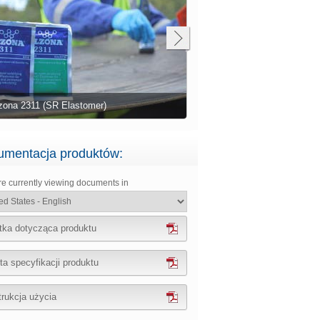
Uszkodzona opona poddawana dużym
Naprawiona opona gotowa do 
)
obciążeniom
eksploatacji
Rozerwana taśma przenośnik
mentacja produktów:
re currently viewing documents in
tka dotycząca produktu
ta specyfikacji produktu
trukcja użycia