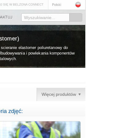
J SIĘ W BELZONA CONNECT
Polski
Wyszukiwanie...
stomer)
scieranie elastomer poliuretanowy do
odbudowywania i powlekania komponentów
talowych.
Więcej produktów
ria zdjęć: