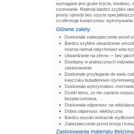
wymagane jest grube krycie, trwalosc, 
rozerwanie. Material bardzo szybko utw
prosty sposób bez uzycia specjalistycz
co eliminuje koniecznosc wykonywania 
Glówne zalety:
Doskonale zabezpieczenie przed zu
Bardzo szybkie utwardzenie umozl
mozna niemal natychmiast wlaczyc 
Utwardzanie na zimno — bez jakich
Dostepny w praktycznych indywidu
zastosowanie.
Doskonale przyleganie do wielu rod
kauczuku butadienowo-styrenowego, 
Doskonala wytrzymalosc mechanic
Dzieki temu, ze nie zawiera rozpus
bezpieczenstwa.
Doskonala odpornosc na oddzialywa
Dobra odpornosc elektryczna
Bardzo wysoki wskaznik wydluzeni
Zabezpieczenie przed erozja i koroz
Zastosowania materialu Belzona