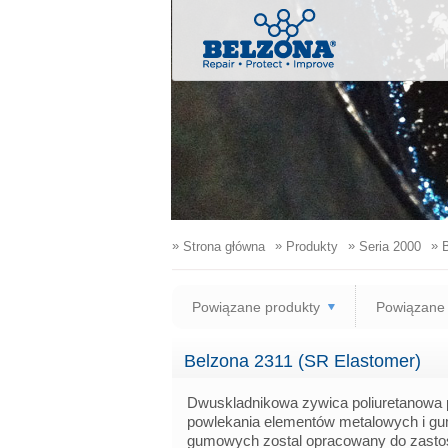
»
»
»
»
Strona główna
Produkty
Seria 2000
B
Powiązane produkty
Powiązane 
Belzona 2311 (SR Elastomer)
Dwuskladnikowa zywica poliuretanowa 
powlekania elementów metalowych i gu
gumowych zostal opracowany do zastos