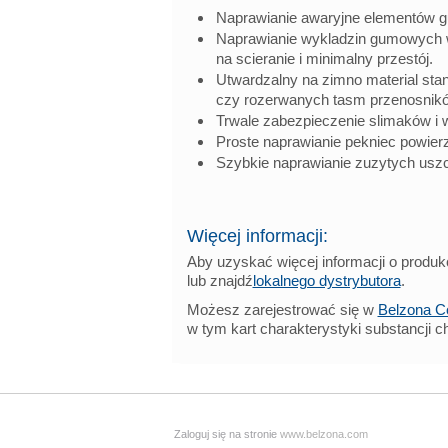
Naprawianie awaryjne elementów 
Naprawianie wykladzin gumowych w
na scieranie i minimalny przestój.
Utwardzalny na zimno material sta
czy rozerwanych tasm przenosnik
Trwale zabezpieczenie slimaków i 
Proste naprawianie pekniec powier
Szybkie naprawianie zuzytych usz
Więcej informacji:
Aby uzyskać więcej informacji o produ
lub znajdź
lokalnego dystrybutora
.
Możesz zarejestrować się w
Belzona C
w tym kart charakterystyki substancji ch
Zaloguj się na stronie
www.belzona.com