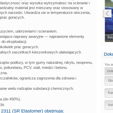
elastycznosc oraz wysoka wytrzymalosc na scieranie i
ardzalny material jest mieszany oraz stosowany w
nych narzedzi. Utwardza sie w temperaturze otoczenia,
prac goracych.
zyciem, uderzeniami i scieraniem.
Wzmocniony system Belzona 2311 (SR
iwiajace naprawy awaryjne — naprawione elementy
Elastomer) zastosowany do naprawy taśmy
Belzona 2311 (SR Elastomer
do eksploatacji.
kolwiek prac goracych.
alnych saszetkach kieszonkowych ulatwiajacych
Doku
zajów podlozy, w tym gumy naturalnej, nitrylu, neoprenu,
You a
poliuretanu, PCV, stali, miedzi i betonu.
zna.
zczalników, ogranicza zagrozenia dla zdrowia i
Ulo
nie wielu rodzajów substancji chemicznych.
Kar
a (do 450%).
ja.
Ins
 2311 (SR Elastomer) obejmuja: