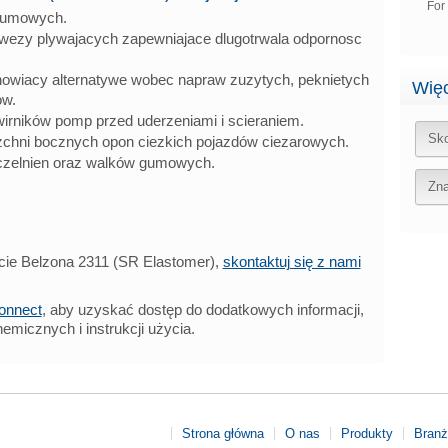
For
gumowych.
ezy plywajacych zapewniajace dlugotrwala odpornosc
nowiacy alternatywe wobec napraw zuzytych, peknietych
Więc
ów.
wirników pomp przed uderzeniami i scieraniem.
Sko
zchni bocznych opon ciezkich pojazdów ciezarowych.
czelnien oraz walków gumowych.
Zna
kcie Belzona 2311 (SR Elastomer),
skontaktuj się z nami
onnect
, aby uzyskać dostęp do dodatkowych informacji,
emicznych i instrukcji użycia.
Strona główna
O nas
Produkty
Bran