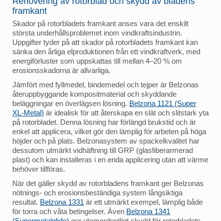
Renovering av rotorblad och skydd av bladens
framkant
Skador på rotorbladets framkant anses vara det enskilt
största underhållsproblemet inom vindkraftsindustrin.
Uppgifter tyder på att skador på rotorbladets framkant kan
sänka den årliga elproduktionen från ett vindkraftverk, med
energiförluster som uppskattas till mellan 4–20 % om
erosionsskadorna är allvarliga.
Jämfört med fyllmedel, bindemedel och tejper är Belzonas
återuppbyggande kompositmaterial och skyddande
beläggningar en överlägsen lösning.
Belzona 1121 (Super
XL-Metal)
är idealisk för att återskapa en slät och slitstark yta
på rotorbladet. Denna lösning har förlängd brukstid och är
enkel att applicera, vilket gör den lämplig för arbeten på höga
höjder och på plats. Belzonasystem av spackelkvalitet har
dessutom utmärkt vidhäftning till GRP (glasfiberarmerad
plast) och kan installeras i en enda applicering utan att värme
behöver tillföras.
När det gäller skydd av rotorbladens framkant ger Belzonas
nötnings- och erosionsbeständiga system långsiktiga
resultat.
Belzona 1331
är ett utmärkt exempel, lämplig både
för torra och våta betingelser. Även
Belzona 1341
(Supermetalglide)
ger utomordentligt skydd för rotorbladets