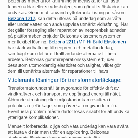
Belzonas material för kallimning är idealiska för att fästa
fenderkuddar eller skyddshöljen, som gör att stötskador kan
undvikas. Genom att använda yttoleranta lösningar, såsom
Belzona 1212
, kan detta utföras på underlag som är våta
eller under vatten och ändå uppvisa utmärkt vidhäftning. När
det gäller försegling eller reparation av neoprenbeklädnader
på plattformsben erbjuder Belzonas elastomersystem en
mer flexibel lösning.
Belzona 2211 (MP Hi-Build Elastomer)
har stark vidhäftning till neopren- och metallunderlag,
samtidigt som det är ett kallhärdande alternativ till heta
arbeten. Belzonas gummireparationssystem erbjuder
dessutom utomordentlig elasticitet och tålighet, vilket gör
dem till utmärkta alternativ för reparationer till havs.
Yttoleranta lösningar för transformatorläckage:
Transformatorunderhåll är avgörande för effektiv drift av
vindkraftverk och transport av uppfångad energi till nätet.
Åldrande utrustning eller miljöskador kan resultera i
potentiella oljeläckage, som påverkar omgivande miljö.
Eventuella problem måste därför lösas snabbt för att undvika
ytterligare komplikationer.
Manuellt förberedda, oljiga och våta underlag kan vara svåra
att fästa vid när man utför en applicering. Belzonas
yttoleranta lösningar kan dock stoppa och täta