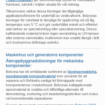
framkant, särskilt i miljöer utsatta för våt nötning.
Tillsammans utökar dessa lösningar det tillgängliga
applikationsfönstret för underhåll av vindkraftverk. Belzonas
lösningar för rotorblad är lämpliga för applicering vid så låg
temperatur som 5 °C och gör underhållet enkelt och effektivt
utan behov av specialverktyg eller specialutrustning. Dessa
kallhärdande material kräver ingen användning av UV-lampor
eller externa värmekällor, kraftverken kan snabbt återgå i drift
och kostsamma driftstopp undviks.
Maskinhus och generatorns komponenter
Återuppbyggnadslösningar för mekaniska
komponenter:
Belzona har ett omfattande sortiment av
lösningsmedelsfria,
epoxibaserade kompositmaterial
som används för att
reparera och förhindra vanliga fel förknippade med
komponenterna i maskinhuset. Belzonas kallapplicerade
epoximaterial är snabba och tillförlitliga alternativ till
demontering, svetsning och bearbetningstekniker som krävs
vid konventionella reparationer.