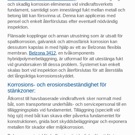
och skadlig korrosion elimineras vid vindkraftsverkets
fundament, samtidigt som innestängd fukt mellan metall och
betong lätt kan försvinna ut. Denna kan appliceras med
pensel och enkelt återförslutas efter eventuell nödvändig
inspektion.
Flänsade kopplingar och annan utrustning som är utsatt för
spaltkorrosion, galvanisk och atmosfärisk korrosion kan
dessutom kapslas in med hjälp av ett av Belzonas flexibla
membran.
Belzona 3412
, en tvåkomponents
hybridpolymerbeläggning, är utformad för att utestänga fukt
vid grundorsaken till dessa problem. Systemet kan enkelt
skalas bort vid inspektion och återförslutas för att återställa
det långsiktiga korrosionsskyddet.
Korrosions- och erosionsbeständighet för
stänkzoner:
Åtkomst till havsbaserade vindkraftverk sker normalt med
båt, som transporterar underhålls- och servicepersonal till en
tilläggningsplats vid fundamentet. Tilläggning (speciellt vid
hög sjö) med båt kan skava eller påverka fundamentet för
konstruktionen, gnida bort skyddsbeläggningar och exponera
metallen för skador eller miljökorrosion.