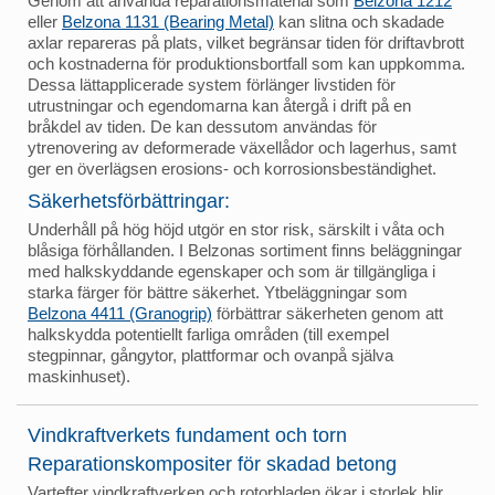
Genom att använda reparationsmaterial som
Belzona 1212
eller
Belzona 1131 (Bearing Metal)
kan slitna och skadade
axlar repareras på plats, vilket begränsar tiden för driftavbrott
och kostnaderna för produktionsbortfall som kan uppkomma.
Dessa lättapplicerade system förlänger livstiden för
utrustningar och egendomarna kan återgå i drift på en
bråkdel av tiden. De kan dessutom användas för
ytrenovering av deformerade växellådor och lagerhus, samt
ger en överlägsen erosions- och korrosionsbeständighet.
Säkerhetsförbättringar:
Underhåll på hög höjd utgör en stor risk, särskilt i våta och
blåsiga förhållanden. I Belzonas sortiment finns beläggningar
med halkskyddande egenskaper och som är tillgängliga i
starka färger för bättre säkerhet. Ytbeläggningar som
Belzona 4411 (Granogrip)
förbättrar säkerheten genom att
halkskydda potentiellt farliga områden (till exempel
stegpinnar, gångytor, plattformar och ovanpå själva
maskinhuset).
Vindkraftverkets fundament och torn
Reparationskompositer för skadad betong
Vartefter vindkraftverken och rotorbladen ökar i storlek blir