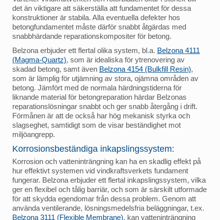
det än viktigare att säkerställa att fundamentet för dessa
konstruktioner är stabila. Alla eventuella defekter hos
betongfundamentet måste därför snabbt åtgärdas med
snabbhärdande reparationskompositer för betong.
Belzona erbjuder ett flertal olika system, bl.a.
Belzona 4111
(Magma-Quartz)
, som är idealiska för ytrenovering av
skadad betong, samt även
Belzona 4154 (Bulkfill Resin)
,
som är lämplig för utjämning av stora, ojämna områden av
betong. Jämfört med de normala härdningstiderna för
liknande material för betongreparation härdar Belzonas
reparationslösningar snabbt och ger snabb återgång i drift.
Förmånen är att de också har hög mekanisk styrka och
slagseghet, samtidigt som de visar beständighet mot
miljöangrepp.
Korrosionsbeständiga inkapslingssystem:
Korrosion och vatteninträngning kan ha en skadlig effekt på
hur effektivt systemen vid vindkraftsverkets fundament
fungerar. Belzona erbjuder ett flertal inkapslingssystem, vilka
ger en flexibel och tålig barriär, och som är särskilt utformade
för att skydda egendomar från dessa problem. Genom att
använda ventilerande, lösningsmedelsfria beläggningar, t.ex.
Belzona 3111 (Flexible Membrane)
, kan vatteninträngning