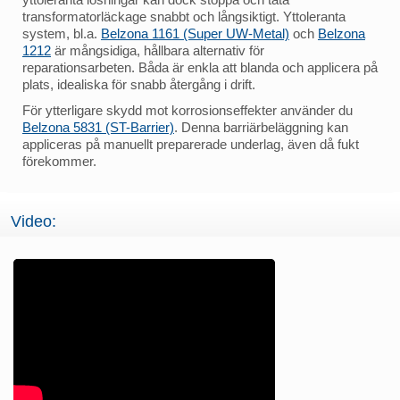
transformatorläckage snabbt och långsiktigt. Yttoleranta
system, bl.a.
Belzona 1161 (Super UW-Metal)
och
Belzona
1212
är mångsidiga, hållbara alternativ för
reparationsarbeten. Båda är enkla att blanda och applicera på
plats, idealiska för snabb återgång i drift.
För ytterligare skydd mot korrosionseffekter använder du
Belzona 5831 (ST-Barrier)
. Denna barriärbeläggning kan
appliceras på manuellt preparerade underlag, även då fukt
förekommer.
Video: