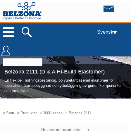
Svenska
Belzona 2111 (D & A Hi-Build Elastomer)
En flexibel, nötningsbeständig, polyuretanbaserad elastomer för
reparation, återuppbyggnad och ytbeläggning av gummikomponenter
och metallytor.
»
»
»
»
Start
Produkter
2000-serien
Belzona 2111
Relaterade produkter