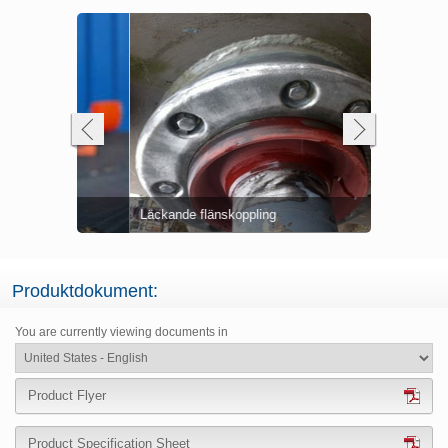
A Hi-Build
Skavda och
Förstärkand
Underlagsp
mer)
Läckande flänskoppling
Helt inkaps
utloppsslan
2111 (D&A H
Skadad und
Belzona 21
Nött matart
Produktdokument:
You are currently viewing documents in
Product Flyer
Product Specification Sheet