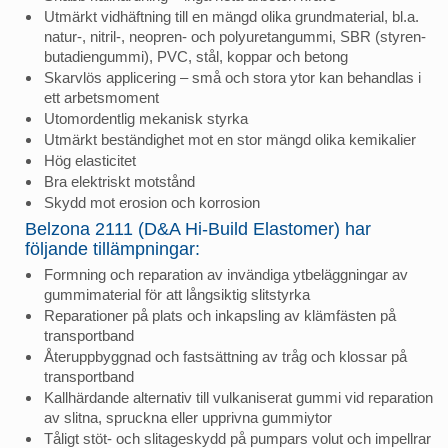
Utmärkt vidhäftning till en mängd olika grundmaterial, bl.a.
natur-, nitril-, neopren- och polyuretangummi, SBR (styren-
butadiengummi), PVC, stål, koppar och betong
Skarvlös applicering – små och stora ytor kan behandlas i
ett arbetsmoment
Utomordentlig mekanisk styrka
Utmärkt beständighet mot en stor mängd olika kemikalier
Hög elasticitet
Bra elektriskt motstånd
Skydd mot erosion och korrosion
Belzona 2111 (D&A Hi-Build Elastomer) har
följande tillämpningar:
Formning och reparation av invändiga ytbeläggningar av
gummimaterial för att långsiktig slitstyrka
Reparationer på plats och inkapsling av klämfästen på
transportband
Återuppbyggnad och fastsättning av tråg och klossar på
transportband
Kallhärdande alternativ till vulkaniserat gummi vid reparation
av slitna, spruckna eller upprivna gummiytor
Tåligt stöt- och slitageskydd på pumpars volut och impellrar