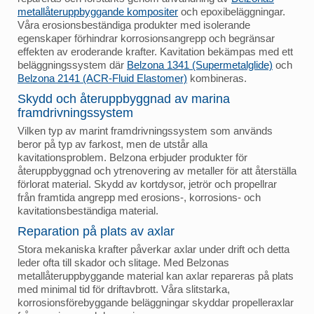
metallåteruppbyggande kompositer
och epoxibeläggningar.
Våra erosionsbeständiga produkter med isolerande
egenskaper förhindrar korrosionsangrepp och begränsar
effekten av eroderande krafter. Kavitation bekämpas med ett
beläggningssystem där
Belzona 1341 (Supermetalglide)
och
Belzona 2141 (ACR-Fluid Elastomer)
kombineras.
Skydd och återuppbyggnad av marina
framdrivningssystem
Vilken typ av marint framdrivningssystem som används
beror på typ av farkost, men de utstår alla
kavitationsproblem. Belzona erbjuder produkter för
återuppbyggnad och ytrenovering av metaller för att återställa
förlorat material. Skydd av kortdysor, jetrör och propellrar
från framtida angrepp med erosions-, korrosions- och
kavitationsbeständiga material.
Reparation på plats av axlar
Stora mekaniska krafter påverkar axlar under drift och detta
leder ofta till skador och slitage. Med Belzonas
metallåteruppbyggande material kan axlar repareras på plats
med minimal tid för driftavbrott. Våra slitstarka,
korrosionsförebyggande beläggningar skyddar propelleraxlar