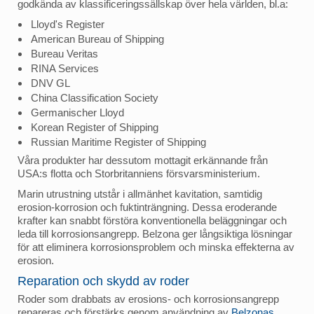
godkända av klassificeringssällskap över hela världen, bl.a:
Lloyd's Register
American Bureau of Shipping
Bureau Veritas
RINA Services
DNV GL
China Classification Society
Germanischer Lloyd
Korean Register of Shipping
Russian Maritime Register of Shipping
Våra produkter har dessutom mottagit erkännande från
USA:s flotta och Storbritanniens försvarsministerium.
Marin utrustning utstår i allmänhet kavitation, samtidig
erosion-korrosion och fuktinträngning. Dessa eroderande
krafter kan snabbt förstöra konventionella beläggningar och
leda till korrosionsangrepp. Belzona ger långsiktiga lösningar
för att eliminera korrosionsproblem och minska effekterna av
erosion.
Reparation och skydd av roder
Roder som drabbats av erosions- och korrosionsangrepp
repareras och förstärks genom användning av
Belzonas