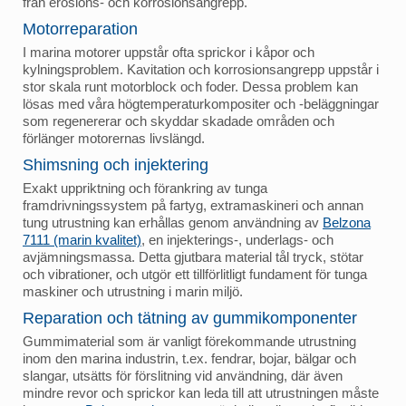
från erosions- och korrosionsangrepp.
Motorreparation
I marina motorer uppstår ofta sprickor i kåpor och
kylningsproblem. Kavitation och korrosionsangrepp uppstår i
stor skala runt motorblock och foder. Dessa problem kan
lösas med våra högtemperaturkompositer och -beläggningar
som regenererar och skyddar skadade områden och
förlänger motorernas livslängd.
Shimsning och injektering
Exakt uppriktning och förankring av tunga
framdrivningssystem på fartyg, extramaskineri och annan
tung utrustning kan erhållas genom användning av
Belzona
7111 (marin kvalitet)
, en injekterings-, underlags- och
avjämningsmassa. Detta gjutbara material tål tryck, stötar
och vibrationer, och utgör ett tillförlitligt fundament för tunga
maskiner och utrustning i marin miljö.
Reparation och tätning av gummikomponenter
Gummimaterial som är vanligt förekommande utrustning
inom den marina industrin, t.ex. fendrar, bojar, bälgar och
slangar, utsätts för förslitning vid användning, där även
mindre revor och sprickor kan leda till att utrustningen måste