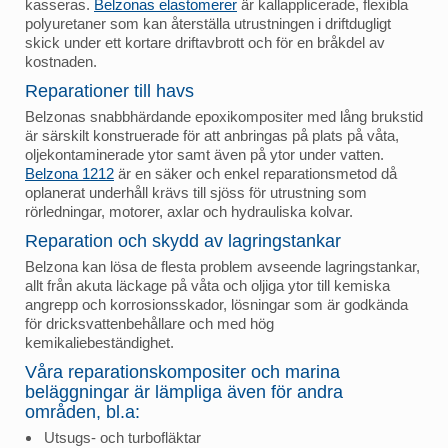
kasseras.
Belzonas elastomerer
är kallapplicerade, flexibla
polyuretaner som kan återställa utrustningen i driftdugligt
skick under ett kortare driftavbrott och för en bråkdel av
kostnaden.
Reparationer till havs
Belzonas snabbhärdande epoxikompositer med lång brukstid
är särskilt konstruerade för att anbringas på plats på våta,
oljekontaminerade ytor samt även på ytor under vatten.
Belzona 1212
är en säker och enkel reparationsmetod då
oplanerat underhåll krävs till sjöss för utrustning som
rörledningar, motorer, axlar och hydrauliska kolvar.
Reparation och skydd av lagringstankar
Belzona kan lösa de flesta problem avseende lagringstankar,
allt från akuta läckage på våta och oljiga ytor till kemiska
angrepp och korrosionsskador, lösningar som är godkända
för dricksvattenbehållare och med hög
kemikaliebeständighet.
Våra reparationskompositer och marina
beläggningar är lämpliga även för andra
områden, bl.a:
Utsugs- och turbofläktar