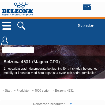
Svenska
Belzona 4331 (Magma CR3)
En epoxibaserad högtemperaturbeläggning för att skydda betong- och
metallytor i kontakt med heta organiska syror och andra kemikalier.
»
»
»
»
Start
Produkter
4000-serien
Belzona 4331
Relaterade produkter