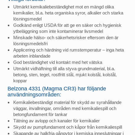
Utmärkt kemikaliebeständighet mot en mängd olika
kemikalier, bl.a. heta organiska syror, alkalier och starka
lösningsmedel
Godkänd enligt USDA för att ge en säker och hygienisk
ytbeläggning som inte kontaminerar livsmedel
Minskade hälso- och säkerhetsrisker eftersom den är
lösningsmedelsfri
Applicering och härdning vid rumstemperatur – inga heta
arbeten inblandade
God beständighet vid kontakt med het vätska
Utmärkt vidhäftning till alla styva grundmaterial, bl.a.
betong, sten, tegel, rostfritt stål, mjukt kolstål, kolstål,
koppar
Belzona 4331 (Magma CR3) har följande
användningsområden:
Kemikaliebeständigt material för skydd av syrahållande
väggar, invallningar, områden med kemikaliespill och
betongfundament för tankar
Tätning av avlopp och kanaler för kemikalier
Skydd av pumpfundament och kåpor från kemikaliespill
Skapande av halkfria gångytor i kemiska inneslutningar i