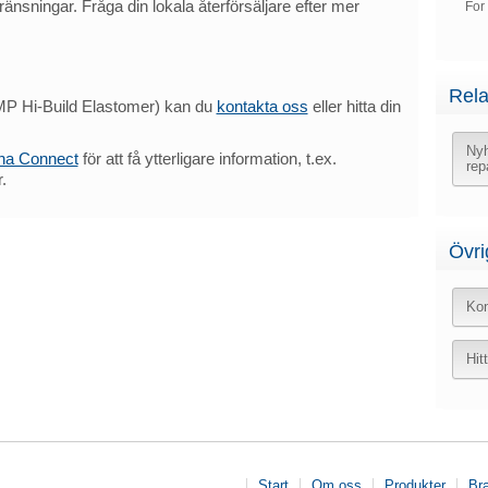
ränsningar. Fråga din lokala återförsäljare efter mer
For
Rela
MP Hi-Build Elastomer) kan du
kontakta oss
eller hitta din
Nyh
na Connect
för att få ytterligare information, t.ex.
rep
.
Övri
Kon
Hit
Start
Om oss
Produkter
Br