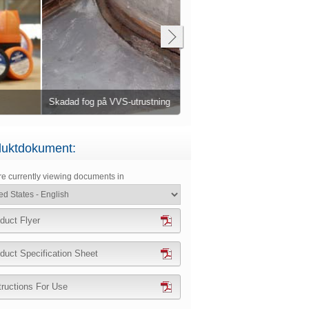
Alla fogar tätade med Belzona
Fogade med Belzona 2211 (MP
dad fog på VVS-utrustning
Build Elastomer)
Skadade kanter på plattor
Elastomer)
Mudderverk har skadat flytsla
uktdokument:
re currently viewing documents in
duct Flyer
duct Specification Sheet
tructions For Use