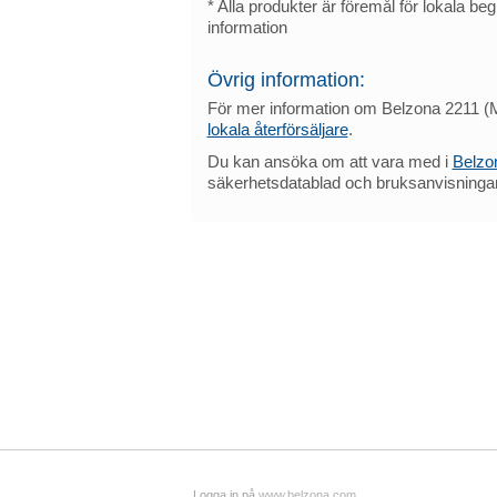
* Alla produkter är föremål för lokala beg
information
Övrig information:
För mer information om Belzona 2211 (
lokala återförsäljare
.
Du kan ansöka om att vara med i
Belzo
säkerhetsdatablad och bruksanvisningar
Logga in på
www.belzona.com