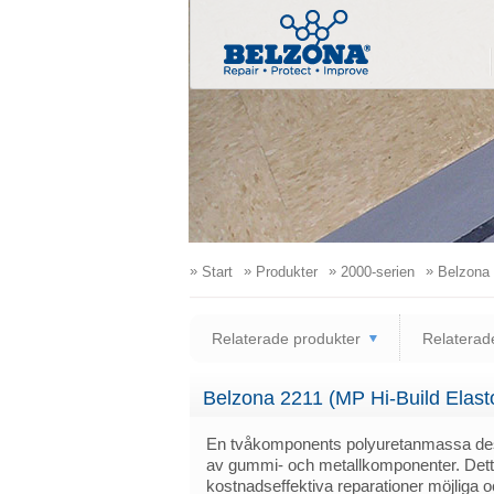
»
»
»
»
Start
Produkter
2000-serien
Belzona 
Relaterade produkter
Relaterade
Belzona 2211 (MP Hi-Build Elast
En tvåkomponents polyuretanmassa desi
av gummi- och metallkomponenter. Detta
kostnadseffektiva reparationer möjliga o