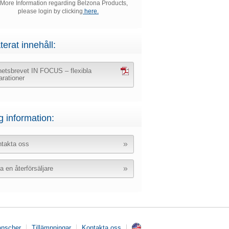
 More Information regarding Belzona Products,
please login by clicking
here.
terat innehåll:
etsbrevet IN FOCUS – flexibla
arationer
g information:
takta oss
ta en återförsäljare
anscher
Tillämpningar
Kontakta oss