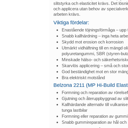
slitstyrka och elasticitet krävs. Det lös
och applicera utan behov av specialverk
arbeten krävs.
Viktiga fördelar:
Enastående töjningsförmåga – upp t
Snabb kallhärdning – inga heta arb
Skydd mot erosion och korrosion
Utmärkt vidhäftning till en mängd olik
polyuretangummi, SBR (styren-buta
Minskade hälso- och säkerhetsriske
Skarvlös applicering – små och sto
God beständighet mot en stor mängd
Bra elektriskt motstånd
Belzona 2211 (MP Hi-Build Elas
Formning och reparation av rörelsef
Gjutning och återuppbyggnad av sl
Kallhärdande alternativ till vulkani
tunga lastbilar
Formning eller reparation av gummib
Snabb gummireparation av hål oc