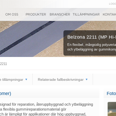
LOGG
Belzona 2211 (MP Hi-
En flexibel, mångsidig polyuret
och ytbeläggning av gummikomp
2211
 tillämpningar
Relaterade fallbeskrivningar
omer)
Foto
gnad för reparation, återuppbyggnad och ytbeläggning
 flexibla gummireparationsmaterial gör
ch är lämpligt för applikationer där hög uppbyggnad,