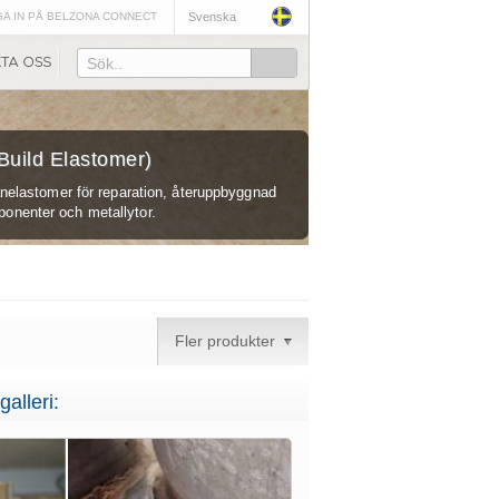
A IN PÅ BELZONA CONNECT
Svenska
Sök..
Build Elastomer)
anelastomer för reparation, återuppbyggnad
onenter och metallytor.
Fler produkter
galleri: