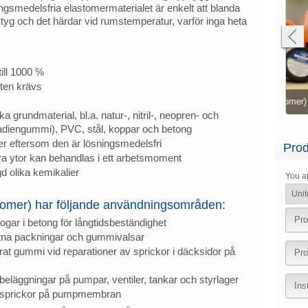
ningsmedelsfria elastomermaterialet är enkelt att blanda
tyg och det härdar vid rumstemperatur, varför inga heta
ill 1000 %
Gummimatta har satts fast över det skadade
eten krävs
området med Belzona 2211 (MP Hi-Build
Belzona 2211 (MP Hi-Build Elastomer)
Elastomer)
Ska
a grundmaterial, bl.a. natur-, nitril-, neopren- och
diengummi), PVC, stål, koppar och betong
r eftersom den är lösningsmedelsfri
Prod
ra ytor kan behandlas i ett arbetsmoment
 olika kemikalier
You a
tomer) har följande användningsområden:
Pro
ogar i betong för långtidsbeständighet
itna packningar och gummivalsar
serat gummi vid reparationer av sprickor i däcksidor på
Pro
eläggningar på pumpar, ventiler, tankar och styrlager
Ins
h sprickor på pumpmembran