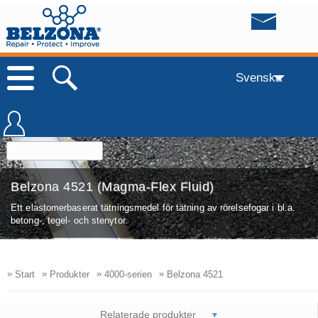
Svenska
Belzona 4521 (Magma-Flex Fluid)
Ett elastomerbaserat tätningsmedel för tätning av rörelsefogar i bl.a.
betong-, tegel- och stenytor.
»
»
»
»
Start
Produkter
4000-serien
Belzona 4521
Relaterade produkter