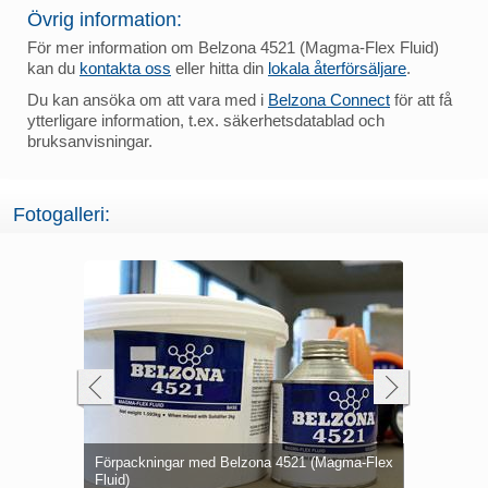
Övrig information:
För mer information om Belzona 4521 (Magma-Flex Fluid)
kan du
kontakta oss
eller hitta din
lokala återförsäljare
.
Du kan ansöka om att vara med i
Belzona Connect
för att få
ytterligare information, t.ex. säkerhetsdatablad och
bruksanvisningar.
Fotogalleri:
Fogkanterna
Inneslutni
Rörelsefog
521 (Magma-Flex
Förseglade fogar mellan befintliga
Stålarmerad
Belzona 40
rörelsefog
(Magma-Flex
Slutförd fo
Rörelsefog
stålarmeringar på vägbro
motorvägsb
Belzona 45
Läckande rö
(Magma-Fle
Skadad rör
trafikprobl
(Magma-Fle
kemikaliea