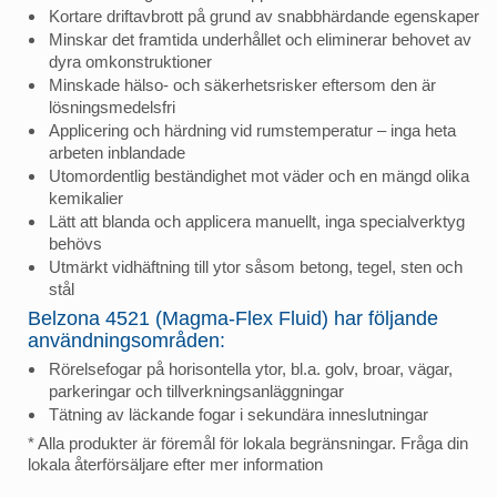
Kortare driftavbrott på grund av snabbhärdande egenskaper
Minskar det framtida underhållet och eliminerar behovet av
dyra omkonstruktioner
Minskade hälso- och säkerhetsrisker eftersom den är
lösningsmedelsfri
Applicering och härdning vid rumstemperatur – inga heta
arbeten inblandade
Utomordentlig beständighet mot väder och en mängd olika
kemikalier
Lätt att blanda och applicera manuellt, inga specialverktyg
behövs
Utmärkt vidhäftning till ytor såsom betong, tegel, sten och
stål
Belzona 4521 (Magma-Flex Fluid) har följande
användningsområden:
Rörelsefogar på horisontella ytor, bl.a. golv, broar, vägar,
parkeringar och tillverkningsanläggningar
Tätning av läckande fogar i sekundära inneslutningar
* Alla produkter är föremål för lokala begränsningar. Fråga din
lokala återförsäljare efter mer information