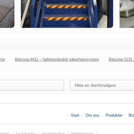
tor
Belzona 4411 – halkbeständigt säkerhetssystem
Belzona 5231 –
Hitta en återförsäljare
Start
Om oss
Produkter
Br
spolicy
Cookie-policy
Användarvillkor
Webbplatskarta