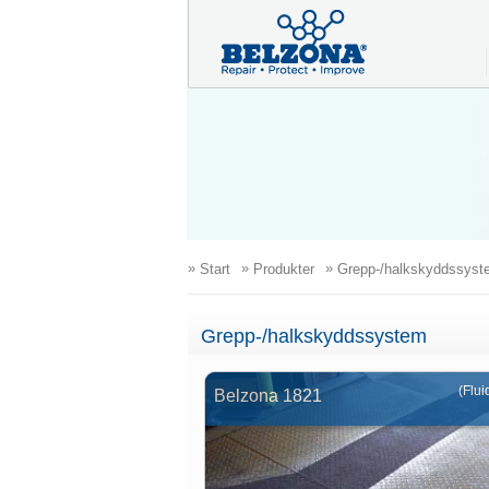
»
»
»
Start
Produkter
Grepp-/halkskyddssyst
Grepp-/halkskyddssystem
(Flui
Belzona 1821