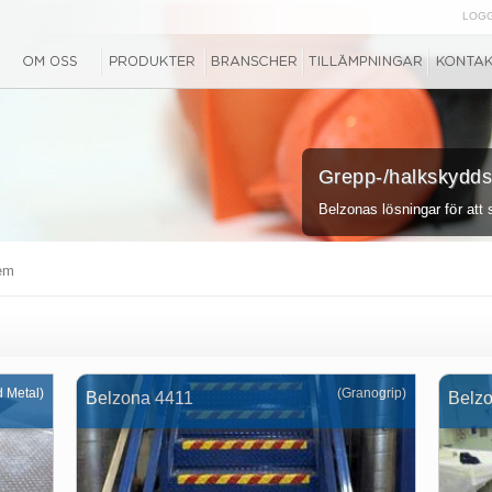
LOGG
Grepp-/halkskydd
Belzonas lösningar för at
em
d Metal)
(Granogrip)
Belzona 4411
Belz