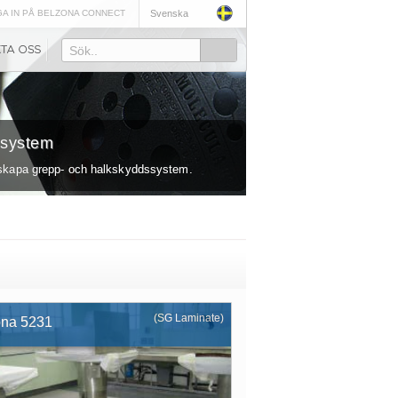
A IN PÅ BELZONA CONNECT
Svenska
Sök..
ssystem
t skapa grepp- och halkskyddssystem.
(SG Laminate)
ona 5231