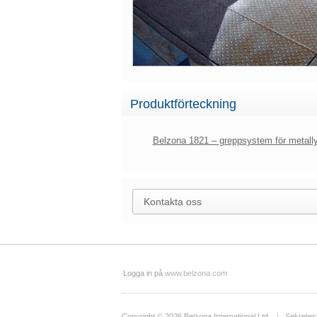
Produktförteckning
Belzona 1821 – greppsystem för metally
Kontakta oss
Logga in på
www.belzona.com
Copyright © 2026
Belzona International Ltd.
Sekretes