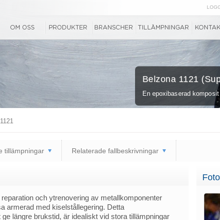
LOGG
Belzona 1121 (Sup
En epoxibaserad komposit m
1121
 tillämpningar
Relaterade fallbeskrivningar
Foto
 reparation och ytrenovering av metallkomponenter
a armerad med kiselstållegering. Detta
 ge längre brukstid, är idealiskt vid stora tillämpningar