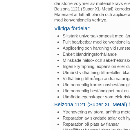
där större volymer av material krävs eller 
Belzona 1121 (Super XL-Metal) korrodera
Materialet är lätt att blanda och applic
med konventionella verktyg.
Viktiga fördelar:
Slitstark universalkomposit med lån
Fullt bearbetbar med konventionella
Applicering och härdning vid rumst
Enkelt blandningsförhållande
Minskade hälso- och säkerhetsriske
Ingen krympning, expansion eller di
Utmärkt vidhäftning till metaller, bl.
Vidhäftning till många andra naturlig
Utomordentlig korrosionsbeständig
Utomordentlig beständighet mot en 
Utmärkta egenskaper som elektrisk 
Belzona 1121 (Super XL-Metal) 
Ytrenovering av stora, anfrätta meta
Reparation av skadade axlar och hy
Reparation på plats av flänsar