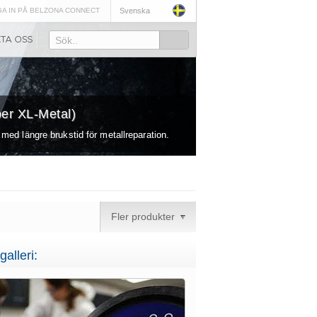
A IN PÅ BELZONA CONNECT
Svenska
Sök..
er XL-Metal)
ed längre brukstid för metallreparation.
Fler produkter
galleri: