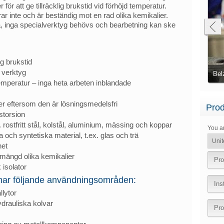
för att ge tillräcklig brukstid vid förhöjd temperatur.
r inte och är beständig mot en rad olika kemikalier.
era, inga specialverktyg behövs och bearbetning kan ske
g brukstid
Stålplåtar fastsatta över skadade områden med
 verktyg
användning av Belzona
Belzona 1121 (Super XL-Metal)
Axe
emperatur – inga heta arbeten inblandade
r eftersom den är lösningsmedelsfri
Prod
storsion
a. rostfritt stål, kolstål, aluminium, mässing och koppar
You a
a och syntetiska material, t.ex. glas och trä
het
mängd olika kemikalier
Pro
isolator
har följande användningsområden:
Ins
llytor
drauliska kolvar
Pro