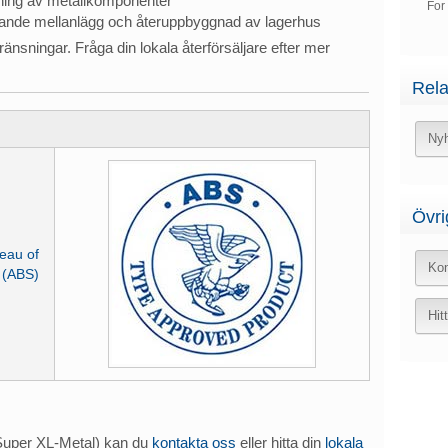
mning av metallkomponenter
For
ande mellanlägg och återuppbyggnad av lagerhus
ränsningar. Fråga din lokala återförsäljare efter mer
Rela
Nyh
Övri
eau of
Kon
 (ABS)
Hit
Super XL-Metal) kan du
kontakta oss
eller hitta din
lokala