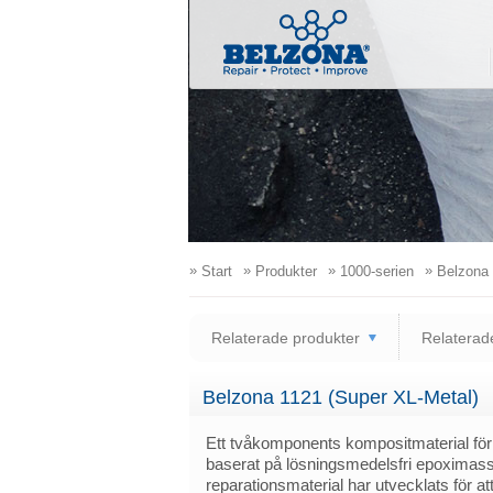
»
»
»
»
Start
Produkter
1000-serien
Belzona 
Relaterade produkter
Relaterade
Belzona 1121 (Super XL-Metal)
Ett tvåkomponents kompositmaterial för
baserat på lösningsmedelsfri epoximass
reparationsmaterial har utvecklats för att