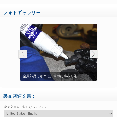
フォトギャラリー
合など正駆動
シールされた機器のボルトに塗布して、将来の
Belzona
最高温度110
可能
解体に備える
部品にも塗
腐食を防止
製品関連文書：
次で文書をご覧になっています