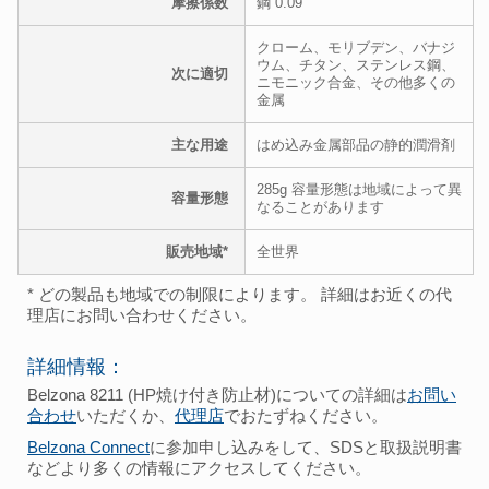
摩擦係数
鋼 0.09
クローム、モリブデン、バナジ
ウム、チタン、ステンレス鋼、
次に適切
ニモニック合金、その他多くの
金属
主な用途
はめ込み金属部品の静的潤滑剤
285g 容量形態は地域によって異
容量形態
なることがあります
販売地域*
全世界
* どの製品も地域での制限によります。 詳細はお近くの代
理店にお問い合わせください。
詳細情報：
Belzona 8211 (HP焼け付き防止材)についての詳細は
お問い
合わせ
いただくか、
代理店
でおたずねください。
Belzona Connect
に参加申し込みをして、SDSと取扱説明書
などより多くの情報にアクセスしてください。