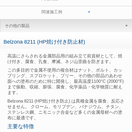
関連施工例
その他の製品
Belzona 8211 (HP焼け付き防止材)
高温にさらされる金属部品用の組み立て前資材として、焼
け付き、腐食、孔食、摩滅、ネジ山歪曲を防ぎます。
この多目的で金属不使用の複合材はナット、ボルト、カッ
プリング、スプロケット、プリー、その他の部品のあわせ
面への塗布のために特に開発し、最高温度1100°C (2000°F)
まで振動、収縮、膨張、腐食、化学薬品・化学物質に耐え
ます。
Belzona 8211 (HP焼け付き防止) は異種金属を腐食、反応さ
せません。 クローム、モリブデン、バナジウム、チタン、
ステンレス鋼、ニモニック合金など多くの金属母材への塗
布に最適です。
主要な特徴