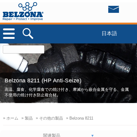
日本語
Belzona 8211 (HP Anti-Seize)
高温、腐食、化学腐食での焼け付き、摩滅から嵌合金属を守る、金属
不使用の焼け付き防止複合材。
»
»
»
»
ホーム
製品
その他の製品
Belzona 8211
関連製品