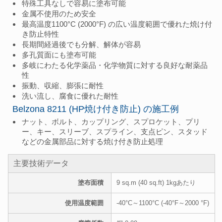
特殊工具なしで容易に塗布可能
金属不使用のため安全
最高温度1100°C (2000°F) の広い温度範囲で優れた焼け付
き防止特性
長期間経過後でも分解、解体が容易
多孔質面にも塗布可能
多岐にわたる化学薬品・化学物質に対する良好な耐薬品
性
振動、収縮、膨張に耐性
洗い流し、腐食に優れた耐性
Belzona 8211 (HP焼け付き防止) の施工例
ナット、ボルト、カップリング、スプロケット、プリ
ー、キー、スリーブ、スプライン、支点ピン、スタッド
などの金属部品に対する焼け付き防止処理
主要技術データ
塗布面積
9 sq.m (40 sq.ft) 1kgあたり
使用温度範囲
-40°C～1100°C (-40°F～2000 °F)