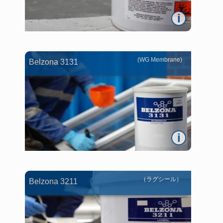
i
(WG Membrane)
Belzona 3131
i
（ラグシール）
Belzona 3211