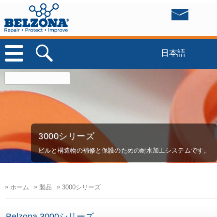
日本語
3000シリーズ
ビルと構造物の補修と保護のための耐水加工システムです。
»
»
»
ホーム
製品
3000シリーズ
Belzona 3000シリーズ