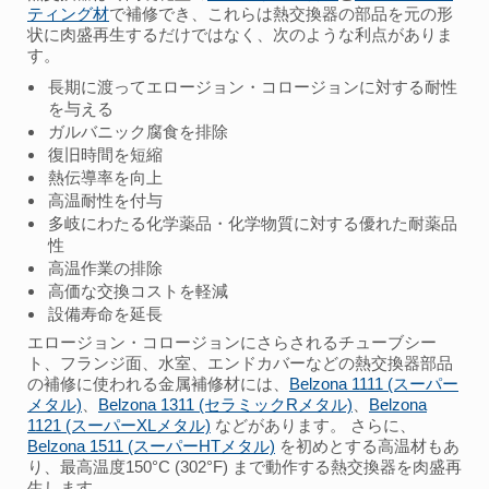
ティング材
で補修でき、これらは熱交換器の部品を元の形
状に肉盛再生するだけではなく、次のような利点がありま
す。
長期に渡ってエロージョン・コロージョンに対する耐性
を与える
ガルバニック腐食を排除
復旧時間を短縮
熱伝導率を向上
高温耐性を付与
多岐にわたる化学薬品・化学物質に対する優れた耐薬品
性
高温作業の排除
高価な交換コストを軽減
設備寿命を延長
エロージョン・コロージョンにさらされるチューブシー
ト、フランジ面、水室、エンドカバーなどの熱交換器部品
の補修に使われる金属補修材には、
Belzona 1111 (スーパー
メタル)
、
Belzona 1311 (セラミックRメタル)
、
Belzona
1121 (スーパーXLメタル)
などがあります。 さらに、
Belzona 1511 (スーパーHTメタル)
を初めとする高温材もあ
り、最高温度150°C (302°F) まで動作する熱交換器を肉盛再
生します。