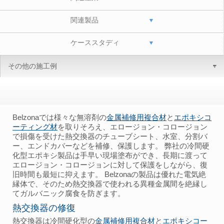
関連製品
ケーススタディ
その他の施工例
Belzonaでは様々な無溶剤の
金属補修用複合材
と
エポキシコ
ーティング材
を取りそろえ、エロージョン・コロージョン
で損傷を受けた熱交換器のチューブシート、水室、分割バ
ー、エンドカバーなどを補修、保護します。 弊社の冷間硬
化型エポキシ製品は手早い現場塗布ができ、長期に渡って
エロージョン・コロージョンに対して保護をしながら、復
旧時間も最短に抑えます。 Belzonaの製品は優れた電気絶
縁体で、そのため熱交換器で使われる異種金属間を絶縁し
てガルバニック腐食を防ぎます。
熱交換器の修復
熱交換器は冷間硬化型の
金属補修用複合材
と
エポキシコー