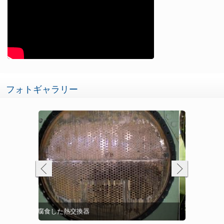
フォトギャラリー
コロージョン
熱交換器をBelzona 1321 (セラミックSメタル)
Belzona
Belzona
熱交換器の水
で補修、保護
水ボックス
ボックスに
交換器のカ
水ボックス
ックHT)
腐食したチ