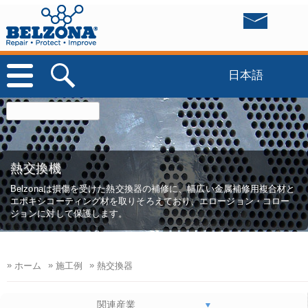
日本語
熱交換機
Belzonaは損傷を受けた熱交換器の補修に、幅広い金属補修用複合材と
エポキシコーティング材を取りそろえており、エロージョン・コロー
ジョンに対して保護します。
»
»
»
ホーム
施工例
熱交換器
関連産業