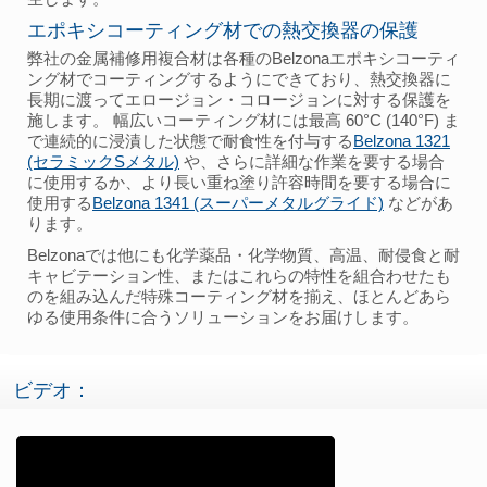
エポキシコーティング材での熱交換器の保護
弊社の金属補修用複合材は各種のBelzonaエポキシコーティ
ング材でコーティングするようにできており、熱交換器に
長期に渡ってエロージョン・コロージョンに対する保護を
施します。 幅広いコーティング材には最高 60°C (140°F) ま
で連続的に浸漬した状態で耐食性を付与する
Belzona 1321
(セラミックSメタル)
や、さらに詳細な作業を要する場合
に使用するか、より長い重ね塗り許容時間を要する場合に
使用する
Belzona 1341 (スーパーメタルグライド)
などがあ
ります。
Belzonaでは他にも化学薬品・化学物質、高温、耐侵食と耐
キャビテーション性、またはこれらの特性を組合わせたも
のを組み込んだ特殊コーティング材を揃え、ほとんどあら
ゆる使用条件に合うソリューションをお届けします。
ビデオ：