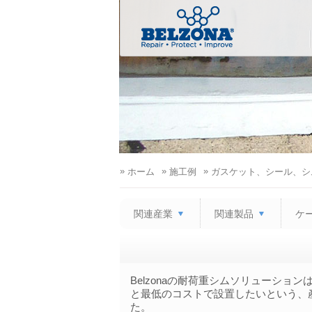
»
»
»
ホーム
施工例
ガスケット、シール、シ
関連産業
関連製品
ケ
Belzonaの耐荷重シムソリューシ
と最低のコストで設置したいという、
た。