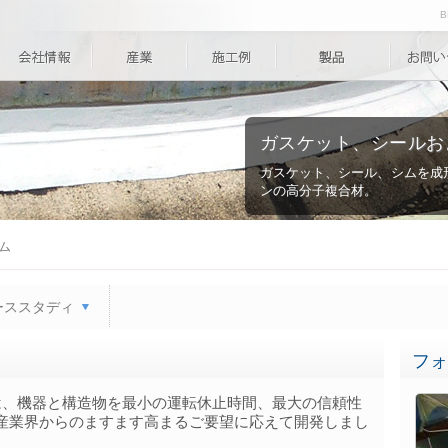
B
ガスケット、シールお
ガスケット、シール、シムを成
ンの高分子複合材。
ム
ーススタディ
フォ
ョンは、機器と構造物を最小の運転休止時間、最大の信頼性
産業界からのますます高まるご要望に応えて開発しまし