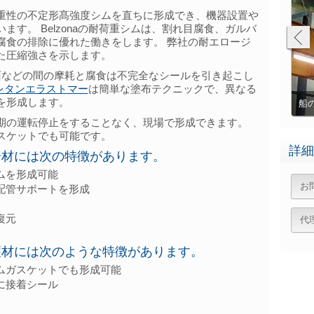
重性の不定形髙強度シムを直ちに形成でき、機器設置や
す。 Belzonaの耐荷重シムは、割れ目腐食、ガルバ
腐食の排除に優れた働きをします。 弊社の耐エロージ
た圧縮強さを示します。
面などの間の摩耗と腐食は不完全なシールを引き起こし
レタンエラストマー
は簡単な塗布テクニックで、異なる
を形成します。
Belzona 7111でベアリングシートの固定
船の竜骨
期の運転停止をすることなく、現場で形成できます。
スケットでも可能です。
詳細
複合材には次の特徴があります。
ムを形成可能
お
配管サポートを形成
復元
代
保護材には次のような特徴があります。
ムガスケットでも形成可能
に接着シール