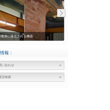
不規則形のシムの形成に使われたBel
1121 (スーパーXLメタル) 
Belzona注入中にジャッキ
Belzona 3111 (柔軟メンブ
大型の堀削機のベアリングシ
に接合される機器
部分のクローズアップ
のシムを形成
器を持ち上げ
形成した不規則形のシムは機
タンク底の腐食
ール
ガスケット装着前のバルブ
Belzona 2131でカスタム
決めが必要
情報：
問い合わせ
理店検索