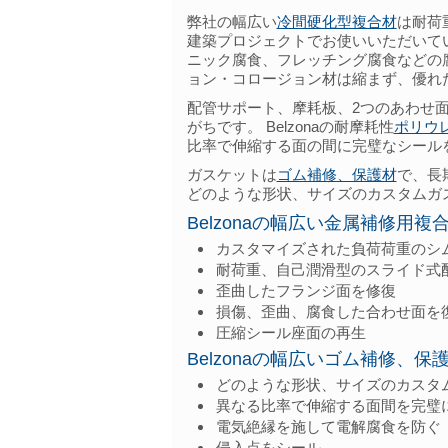
弊社の幅広い
冷間硬化型複合材
は耐荷
建築プロジェクトでお使いいただいていま
ニック腐食、フレッチング腐食などの
ョン・コロージョン材は縮まず、優れ
配管サポート、摩耗板、2つのあわせ
がちです。 Belzonaの耐摩耗性
ポリウ
比率で伸縮する面の間に完璧なシール
ガスケットは
ゴム補修、保護材
で、長
どのような形状、サイズのカスタムガ
Belzonaの幅広い金属補修用
カスタマイズされた負荷荷重のシ
耐荷重、自己潤滑型のスライド式
歪曲したフランジ面を修復
損傷、歪曲、腐食した合わせ面を
圧縮シール座面の再生
Belzonaの幅広いゴム補修、
どのような形状、サイズのカスタ
異なる比率で伸縮する面間を完璧
電気絶縁を施して電解腐食を防ぐ
侵入点をシール