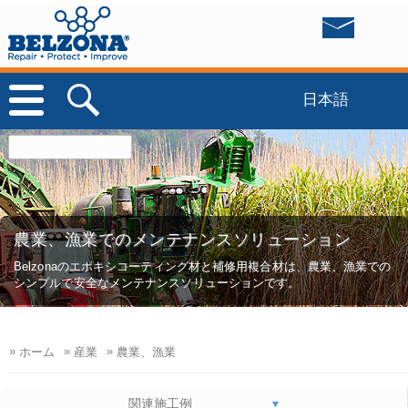
日本語
農業、漁業でのメンテナンスソリューション
Belzonaのエポキシコーティング材と補修用複合材は、農業、漁業での
シンプルで安全なメンテナンスソリューションです。
»
»
»
ホーム
産業
農業、漁業
関連施工例