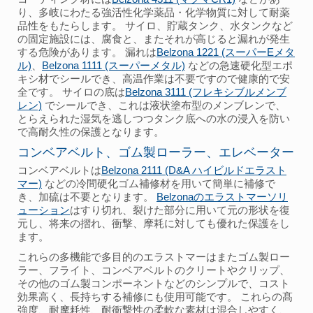
り、多岐にわたる強活性化学薬品・化学物質に対して耐薬
品性をもたらします。 サイロ、貯蔵タンク、水タンクなど
の固定施設には、腐食と、またそれが高じると漏れが発生
する危険があります。 漏れは
Belzona 1221 (スーパーEメタ
ル)
、
Belzona 1111 (スーパーメタル)
などの急速硬化型エポ
キシ材でシールでき、高温作業は不要ですので健康的で安
全です。 サイロの底は
Belzona 3111 (フレキシブルメンブ
レン)
でシールでき、これは液状塗布型のメンブレンで、
とらえられた湿気を逃しつつタンク底への水の浸入を防い
で高耐久性の保護となります。
コンベアベルト、ゴム製ローラー、エレベーター
コンベアベルトは
Belzona 2111 (D&A ハイビルドエラスト
マー)
などの冷間硬化ゴム補修材を用いて簡単に補修で
き、加硫は不要となります。
Belzonaのエラストマーソリ
ューション
はすり切れ、裂けた部分に用いて元の形状を復
元し、将来の摺れ、衝撃、摩耗に対しても優れた保護をし
ます。
これらの多機能で多目的のエラストマーはまたゴム製ロー
ラー、フライト、コンベアベルトのクリートやクリップ、
その他のゴム製コンポーネントなどのシンプルで、コスト
効果高く、長持ちする補修にも使用可能です。 これらの髙
強度、耐摩耗性、耐衝撃性の柔軟な素材は混合しやすく、