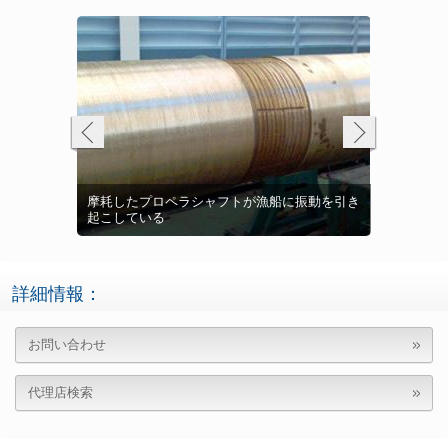
Belzona
ンで損傷を補
に振動を引き
ジョン・コ
乳製品工場
Belzona
Belzona 1111 (スーパーメタル) で損傷を補修
大手砂糖メ
元
ます
クに塗布
コンベアベ
詳細情報：
お問い合わせ
代理店検索