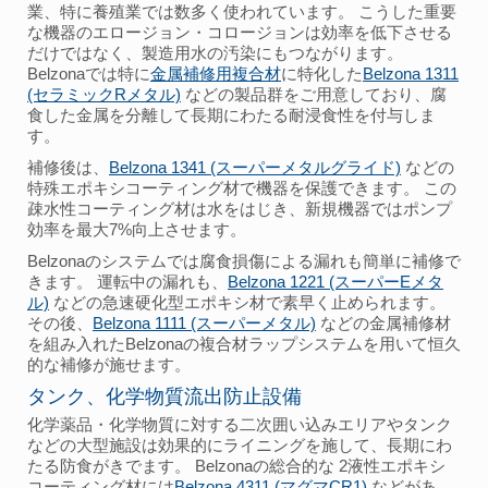
業、特に養殖業では数多く使われています。 こうした重要
な機器のエロージョン・コロージョンは効率を低下させる
だけではなく、製造用水の汚染にもつながります。
Belzonaでは特に
金属補修用複合材
に特化した
Belzona 1311
(セラミックRメタル)
などの製品群をご用意しており、腐
食した金属を分離して長期にわたる耐浸食性を付与しま
す。
補修後は、
Belzona 1341 (スーパーメタルグライド)
などの
特殊エポキシコーティング材で機器を保護できます。 この
疎水性コーティング材は水をはじき、新規機器ではポンプ
効率を最大7%向上させます。
Belzonaのシステムでは腐食損傷による漏れも簡単に補修で
きます。 運転中の漏れも、
Belzona 1221 (スーパーEメタ
ル)
などの急速硬化型エポキシ材で素早く止められます。
その後、
Belzona 1111 (スーパーメタル)
などの金属補修材
を組み入れたBelzonaの複合材ラップシステムを用いて恒久
的な補修が施せます。
タンク、化学物質流出防止設備
化学薬品・化学物質に対する二次囲い込みエリアやタンク
などの大型施設は効果的にライニングを施して、長期にわ
たる防食がきでます。 Belzonaの総合的な 2液性エポキシ
コーティング材には
Belzona 4311 (マグマCR1)
などがあ