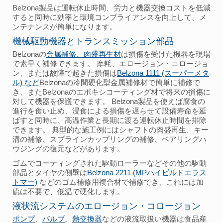
Belzona製品は運転休止時間、労力と機器交換コストを低減
すると同時に効率と環境コンプライアンスを向上して、メ
ンテナンスが簡単になります。
機械駆動機器とトランスミッション部品
Belzonaの
金属補修、肉盛再生材
は損傷を受けた機器を現場
で素早く補修できます。 摩耗、エロージョン・コロージョ
ン、または故障で起きた損傷は
Belzona 1111 (スーパーメタ
ル) など
Belzonaの冷間硬化型金属補修材で簡単に補修で
き、またBelzonaのエポキシコーティング材で将来の損傷に
対して機器を保護できます。 Belzona製品を使えば腐食の
進行を食い止め、浸食による損傷を遅らせて設備寿命を延
ばすと同時に、高温作業と長期に渡る運転休止時間を排除
できます。 典型的な施工例にはシャフトの肉盛再生、キー
溝の補修、スプラインカップリングの補修、ベアリングハ
ウジングの復元などがあります。
ゴムでコーティングされた駆動ローラーなどその他の駆動
部品とタイヤの側壁は
Belzona 2211 (MPハイビルドエラス
トマー)
などのゴム補修用複合材で補修でき、これには加
硫は不要で、低温で硬化します。
液状流システムのエロージョン・コロージョン
ポンプ
、
バルブ
、
熱交換器
などの液流取扱い機器は食品産