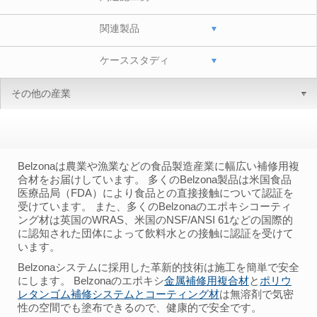
関連製品
ケーススタディ
その他の産業
Belzonaは農業や漁業などの食品製造産業に幅広い補修用複
合材をお届けしています。 多くのBelzona製品は米国食品
医療品局（FDA）により食品との直接接触について認証を
受けています。 また、多くのBelzonaのエポキシコーティ
ング材は英国のWRAS、米国のNSF/ANSI 61などの国際的
に認知された団体によって飲料水との接触に認証を受けて
います。
Belzonaシステムに採用した革新的技術は施工を簡単で安全
にします。 Belzonaのエポキシ
金属補修用複合材
と
ポリウ
レタンゴム補修システムとコーティング材
は無溶剤で気密
性の空間でも塗布できるので、健康的で安全です。