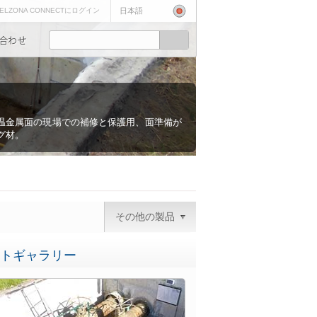
ELZONA CONNECTにログイン
日本語
温金属面の現場での補修と保護用、面準備が
グ材。
その他の製品
トギャラリー