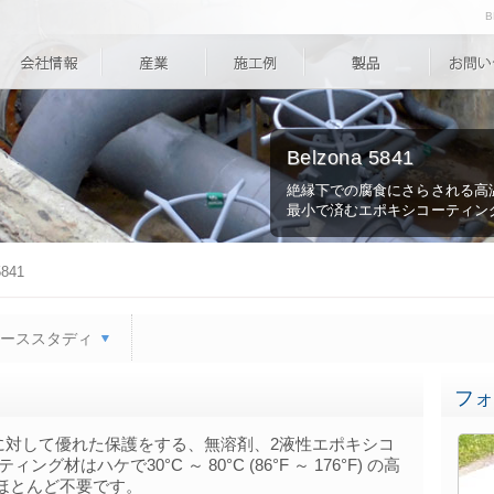
B
Belzona 5841
絶縁下での腐食にさらされる高
最小で済むエポキシコーティン
5841
ーススタディ
フォ
に対して優れた保護をする、無溶剤、2液性エポキシコ
はハケで30°C ～ 80°C (86°F ～ 176°F) の高
ほとんど不要です。