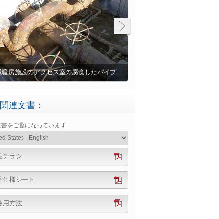
域暖房施設のアクセス室の腐食したパイプ
使用中の機器の表面準備
関連文書：
文書をご覧になっています
品チラシ
品仕様シート
使用方法