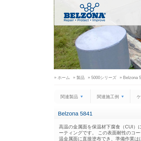
»
»
»
»
ホーム
製品
5000シリーズ
Belzona 
関連製品
関連施工例
ケ
Belzona 5841
高温の金属面を保温材下腐食（CUI）
ーティングです。 この表面耐性のコーティング材
温金属面に直接塗布でき、準備作業は