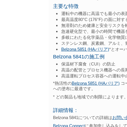
主要な特徴
運転中の機器に高温でも最小の表
最高温度80°C (176°F) の面
無溶剤のため健康と安全リスクを
急速硬化型で、最小の時間で機器
多岐にわたる化学薬品・化学物質
ステンレス鋼、炭素鋼、アルミ、
Belzona 5851 (HAバリア)
*とオー
Belzona 5841の施工例
保温材下腐食（CUI）の防止
高温の配管とプロセス機器への長
高温運転プロセス容器への運転中
*熱活性の
Belzona 5851 (HAバリア)
コー
への塗布に最適です。
* どの製品も地域での制限によります
詳細情報：
Belzona 5841についての詳細は
お問い
Belzona Connect
に参加申し込みをして