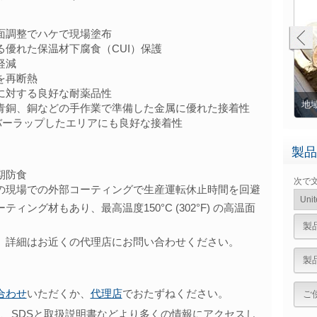
面調整でハケで現場塗布
に対する優れた保温材下腐食（CUI）保護
軽減
を再断熱
に対する良好な耐薬品性
Belzona 5841
帰り水パイプにBelzona 5841で完了した作業
地
青銅、銅などの手作業で準備した金属に優れた接着性
バーラップしたエリアにも良好な接着性
製品
期防食
次で
の現場での外部コーティングで生産運転休止時間を回避
ティング材もあり、最高温度150°C (302°F) の高温面
製
。 詳細はお近くの代理店にお問い合わせください。
製
合わせ
いただくか、
代理店
でおたずねください。
ご
、SDSと取扱説明書などより多くの情報にアクセスし