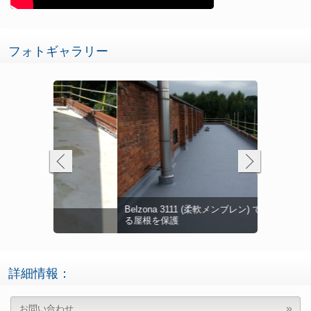
フォトギャラリー
Belzona
 でシールした
Belzona 3111 (柔軟メンブレン) で雨漏りのす
Belzona
Belzona
Belzona
Belzon
胸壁の雨よ
溝はBelzo
複雑な形状、
Belzona
レンガに使
る屋根を保護
補修前のロ
水、保護
接合部を保
ンガ、窓枠
屋根上のエ
トを補修
笠石間の隙
Belzona
胸壁の雨よ
を保護
谷型雨溝の
材全体に渡
3111 (柔
老朽化した
し、雨漏り
ール
詳細情報：
お問い合わせ