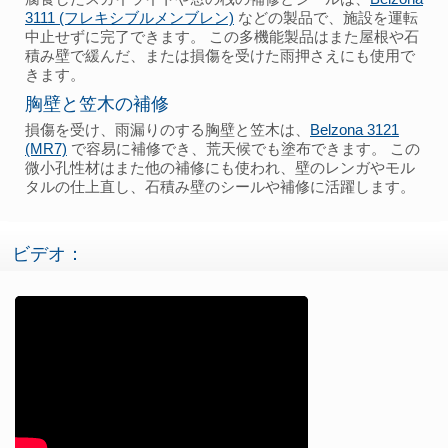
3111 (フレキシブルメンブレン)
などの製品で、施設を運転
中止せずに完了できます。 この多機能製品はまた屋根や石
積み壁で緩んだ、または損傷を受けた雨押さえにも使用で
きます。
胸壁と笠木の補修
損傷を受け、雨漏りのする胸壁と笠木は、
Belzona 3121
(MR7)
で容易に補修でき、荒天候でも塗布できます。 この
微小孔性材はまた他の補修にも使われ、壁のレンガやモル
タルの仕上直し、石積み壁のシールや補修に活躍します。
ビデオ：