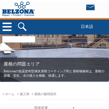
日本語
屋根の問題エリア
Belzonaの低温塗布型液状屋根コーティング剤と屋根補修材は、屋根の
損傷、劣化、水の侵入を補修、保護します。
»
»
»
ホーム
施工例
屋根の脆弱箇所
関連産業