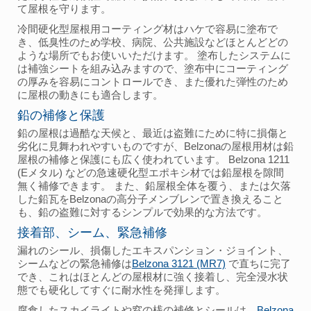
て屋根を守ります。
冷間硬化型屋根用コーティング材はハケで容易に塗布で
き、低臭性のため学校、病院、公共施設などほとんどどの
ような場所でもお使いいただけます。 塗布したシステムに
は補強シートを組み込みますので、塗布中にコーティング
の厚みを容易にコントロールでき、また優れた弾性のため
に屋根の動きにも適合します。
鉛の補修と保護
鉛の屋根は過酷な天候と、最近は盗難にために特に損傷と
劣化に見舞われやすいものですが、Belzonaの屋根用材は鉛
屋根の補修と保護にも広く使われています。 Belzona 1211
(Eメタル) などの急速硬化型エポキシ材では鉛屋根を隙間
無く補修できます。 また、鉛屋根全体を覆う、または欠落
した鉛瓦をBelzonaの高分子メンブレンで置き換えること
も、鉛の盗難に対するシンプルで効果的な方法です。
接着部、シーム、緊急補修
漏れのシール、損傷したエキスパンション・ジョイント、
シームなどの緊急補修は
Belzona 3121 (MR7)
で直ちに完了
でき、これはほとんどの屋根材に強く接着し、完全浸水状
態でも硬化してすぐに耐水性を発揮します。
腐食したスカイライトや窓の桟の補修とシールは、
Belzona