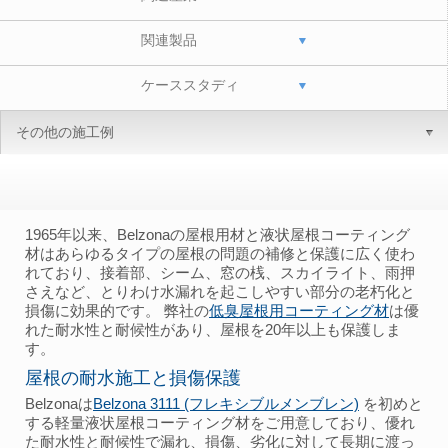
関連製品
ケーススタディ
その他の施工例
1965年以来、Belzonaの屋根用材と液状屋根コーティング
材はあらゆるタイプの屋根の問題の補修と保護に広く使わ
れており、接着部、シーム、窓の桟、スカイライト、雨押
さえなど、とりわけ水漏れを起こしやすい部分の老朽化と
損傷に効果的です。 弊社の
低臭屋根用コーティング材
は優
れた耐水性と耐候性があり、屋根を20年以上も保護しま
す。
屋根の耐水施工と損傷保護
Belzonaは
Belzona 3111 (フレキシブルメンブレン)
を初めと
する軽量液状屋根コーティング材をご用意しており、優れ
た耐水性と耐候性で漏れ、損傷、劣化に対して長期に渡っ