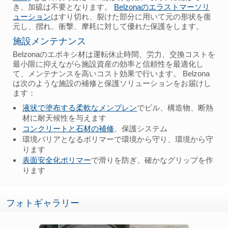
き、加硫は不要となります。
Belzonaのエラストマーソリ
ューション
はすり切れ、裂けた部分に用いて元の形状を復
元し、摺れ、衝撃、摩耗に対して優れた保護をします。
施設メンテナンス
Belzonaのエポキシ材は運転休止時間、労力、交換コストを
最小限に抑えながら施設資産の効率と信頼性を最適化し
て、メンテナンスを高いコスト効果で行います。 Belzona
は次のような施設の補修と保護ソリューションをお届けし
ます：
液状で塗布する柔軟なメンブレン
でビル、構造物、断熱
材に耐天候性を与えます
コンクリートと石材の補修
、保護システム
環境バリアとなるポリマーで環境から守り、環境から守
ります
表面安全化ポリマー
で滑りを防ぎ、確かなグリップを作
ります
フォトギャラリー