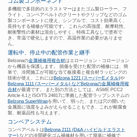
ゴム製コンポーネント
多機能で多目的のエラストマーはまたゴム製ローラー、フ
ライト、コンベアベルトのクリートやクリップなどのゴム
製コンポーネントに使え、シンプルで、コスト効果高く、
長持ちする補修が可能です。 これらの髙強度、耐摩耗性、
耐衝撃性の素材は混合しやすく、特殊工具なしで塗布で
き、常温で硬化しますので、高温作業の必要がありませ
ん。
運転中、停止中の配管作業と継手
Belzonaの
金属補修用複合材
はエロージョン・コロージョン
から機器を保護します。 損傷を受けた配管の補修には、簡
単で、冷間施工が可能な当て板接着と複合材ラッピングの
技術が使え、これには
Belzona 1221 (スーパーEメタル)
や
Belzona 1111 (スーパーメタル)
などBelzonaの金属補修用複
合材
が最適です。 また別の方法としては、ASME PCC2
Article 4.1とISO/TS 24817に準拠した配管ラップシステムの
Belzona SuperWrap
を用いて、弱った、または穴の開いた
金属面に強度をよみがえらせることもでき、これが耐腐食
製、耐薬品性も与えます。
コンベアシステム
コンベアベルトは
Belzona 2111 (D&A ハイビルドエラスト
マー)
などの冷間硬化ゴム補修材を用いて簡単に補修で