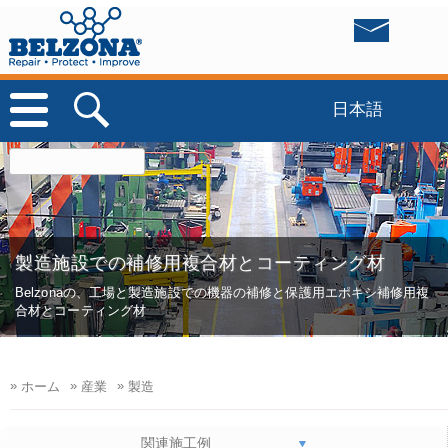
日本語
製造施設での補修用複合材とコーティング材
Belzonaの、工場と製造施設での機器の補修と保護用エポキシ補修用複
合材とコーティング材
»
»
»
ホーム
産業
製造
関連施工例