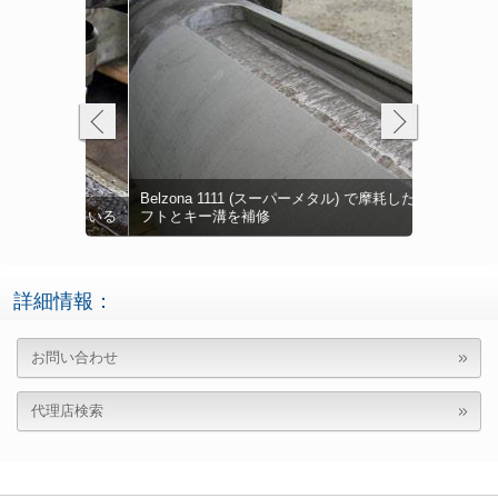
ブレン) シス
Belzona 1111 (スーパーメタル) で摩耗したシャ
Belzona
Belzona
Belzona
を受けている
フトとキー溝を補修
浸食したポ
た腐食保護
ポテトチッ
ング
レンガ工場
コスト効果
製造施設の
詳細情報：
お問い合わせ
代理店検索