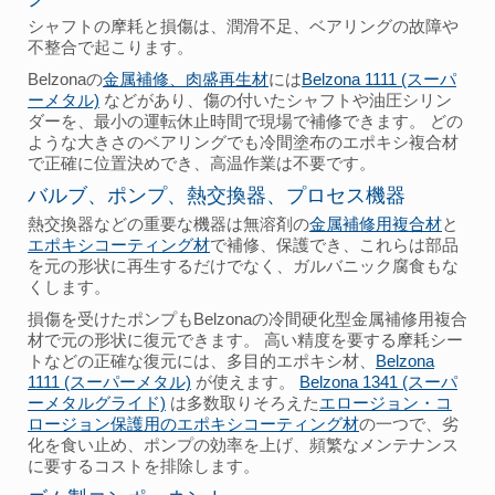
シャフトの摩耗と損傷は、潤滑不足、ベアリングの故障や
不整合で起こります。
Belzonaの
金属補修、肉盛再生材
には
Belzona 1111 (スーパ
ーメタル)
などがあり、傷の付いたシャフトや油圧シリン
ダーを、最小の運転休止時間で現場で補修できます。 どの
ような大きさのベアリングでも冷間塗布のエポキシ複合材
で正確に位置決めでき、高温作業は不要です。
バルブ、ポンプ、熱交換器、プロセス機器
熱交換器などの重要な機器は無溶剤の
金属補修用複合材
と
エポキシコーティング材
で補修、保護でき、これらは部品
を元の形状に再生するだけでなく、ガルバニック腐食もな
くします。
損傷を受けたポンプもBelzonaの冷間硬化型金属補修用複合
材で元の形状に復元できます。 高い精度を要する摩耗シー
トなどの正確な復元には、多目的エポキシ材、
Belzona
1111 (スーパーメタル)
が使えます。
Belzona 1341 (スーパ
ーメタルグライド)
は多数取りそろえた
エロージョン・コ
ロージョン保護用のエポキシコーティング材
の一つで、劣
化を食い止め、ポンプの効率を上げ、頻繁なメンテナンス
に要するコストを排除します。