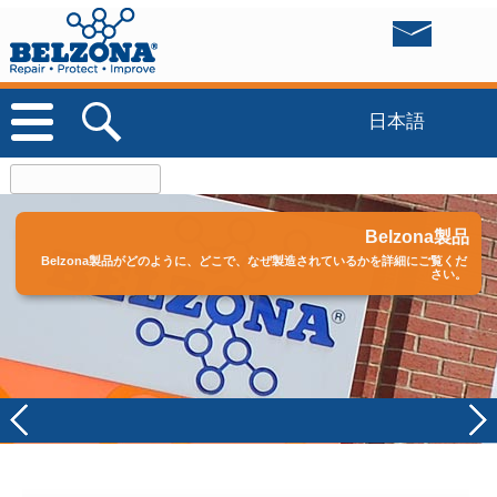
日本語
elzona 1111 (スーパーメタル)
Belzona製品
Belzona製品がどのように、どこで、なぜ製造されているかを詳細にご覧くだ
さい。
オリジナルな多目的補修材