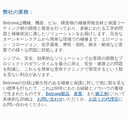
弊社の業務：
Belzonaは機械、機器、ビル、構造物の補修用複合材と保護コー
ティング材の開発と製造を行っており、多岐にわたる工学的問
題と補修状況に適したソリューションをお届けします。完全な
ターンキーシステムから簡単な現場での補修まで、エロージョ
ン・コロージョン、化学腐食、摩耗・損耗、耐水・耐候など産
業での様々な問題に対処します。
シンプル、安全、効果的なソリューションでお客様の困難なプ
ロジェクトのダウンタイムを最小に抑え、安全・健康上の問題
を削減し、これらを簡単な塗布テクニックで実現するという類
を見ない利点があります。
Belzonaの仕様は耐久性のある補修と保護に対して他に類を見な
い標準を打ちたて、これは60年にわたる経験とノウハウの蓄積
で生まれたものです。
Belzona製品
、
産業
、また
施工例
について
具体的な詳細は、
お問い合わせ
いただくか、
お近くの代理店
に
お問い合わせください。