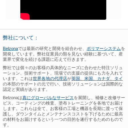
弊社について：
Belzona
では最新の研究と開発を組合わせ、
ポリマーシステム
を
開発しています。弊社従業員の類を見ない経験に基づいて、産
業界で変化を続ける課題に応えて行きます。
弊社では個々のお客様の具体的なニーズに合わせた特注ソリュ
ーション、技術サポート、現場での支援の提供にも力を入れて
います。これは
世界各地の代理店
が
英国、米国、カナダ、タイ
の本部のサポートの元で行い、技術ソリューションは国際的な
認定と実績があります。
Belzonaは
真にグローバルなサービス
を展開し、補修と改修サー
ビス、コーティングの検査、塗布トレーニングを各地でお届け
します。これらは全て、お客様の工場と機器を長期に渡って保
護し、ダウンタイムとメンテナンスコストを下げるために最高
の材料をお届けするという一つの目的を遂行するためのもので
す。