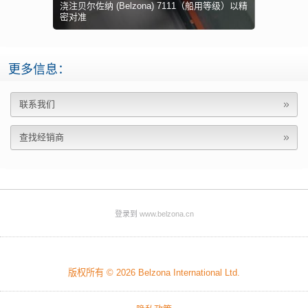
浇注贝尔佐纳 (Belzona) 7111（船用等级）以精
浇注贝尔佐纳 
等级）的混合
密对准
贝尔佐纳 (Be
新锅炉设置
精密的设备
振动
更多信息：
联系我们
查找经销商
登录到
www.belzona.cn
版权所有 © 2026
Belzona International Ltd.