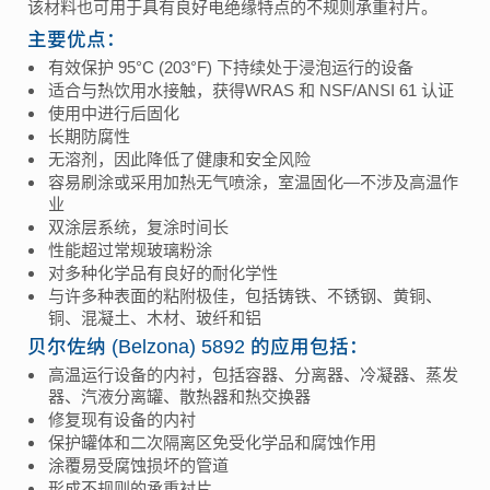
该材料也可用于具有良好电绝缘特点的不规则承重衬片。
主要优点：
有效保护 95°C (203°F) 下持续处于浸泡运行的设备
适合与热饮用水接触，获得WRAS 和 NSF/ANSI 61 认证
使用中进行后固化
长期防腐性
无溶剂，因此降低了健康和安全风险
容易刷涂或采用加热无气喷涂，室温固化—不涉及高温作
业
双涂层系统，复涂时间长
性能超过常规玻璃粉涂
对多种化学品有良好的耐化学性
与许多种表面的粘附极佳，包括铸铁、不锈钢、黄铜、
铜、混凝土、木材、玻纤和铝
贝尔佐纳 (Belzona) 5892 的应用包括：
高温运行设备的内衬，包括容器、分离器、冷凝器、蒸发
器、汽液分离罐、散热器和热交换器
修复现有设备的内衬
保护罐体和二次隔离区免受化学品和腐蚀作用
涂覆易受腐蚀损坏的管道
形成不规则的承重衬片