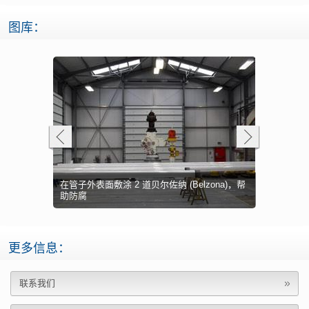
图库：
在管子外表面敷涂 2 道贝尔佐纳 (Belzona)，帮
用贝尔佐纳 (
一旦固化，即
层
2，赋予长期防护
助防腐
用贝尔佐纳 (
(Belzon
2141（A
完成敷涂，
溶解空气浮
粘接钢板，
溶解空气浮
某炼油厂的
点蚀区的近
赋予腐蚀防
有泄露的热
粘接金属片
罐内壁进行
新制罐要求
更多信息：
联系我们