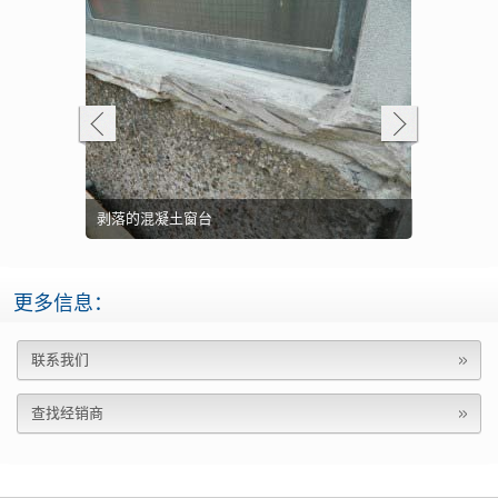
用轻质贝尔佐纳
立面上敷涂了
造）
剥落的混凝土窗台
复混凝土
开裂的混凝
4141（乳
前过梁受损
经修复的过
更多信息：
联系我们
查找经销商