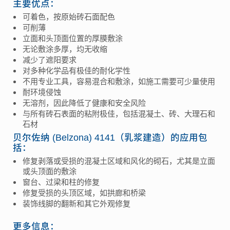
主要优点：
可着色，按原始砖石面配色
可削薄
立面和头顶面位置的厚膜敷涂
无论敷涂多厚，均无收缩
减少了遮阳要求
对多种化学品有极佳的耐化学性
不用专业工具，容易混合和敷涂，如施工需要可少量使用
耐环境侵蚀
无溶剂，因此降低了健康和安全风险
与所有砖石表面的粘附极佳，包括混凝土、砖、大理石和
石材
贝尔佐纳 (Belzona) 4141（乳浆建造）的应用包
括：
修复剥落或受损的混凝土区域和风化的砌石，尤其是立面
或头顶面的敷涂
窗台、过梁和柱的修复
修复受损的头顶区域，如拱廊和桥梁
装饰线脚的翻新和其它外观修复
更多信息：