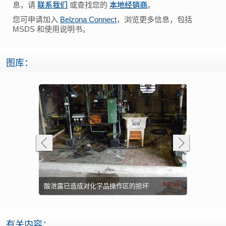
息，请
联系我们
或查找您的
本地经销商
。
您可申请加入
Belzona Connect
，浏览更多信息，包括
MSDS 和使用说明书。
图库：
 乳浆石英）包
R 乳浆石英）
贝尔佐纳 (B
贝尔佐纳 (B
酸泄露已造成对化学品操作区的损坏
用于重修该
新的热交换
整个区域抹
旧的乳品间
有关内容：