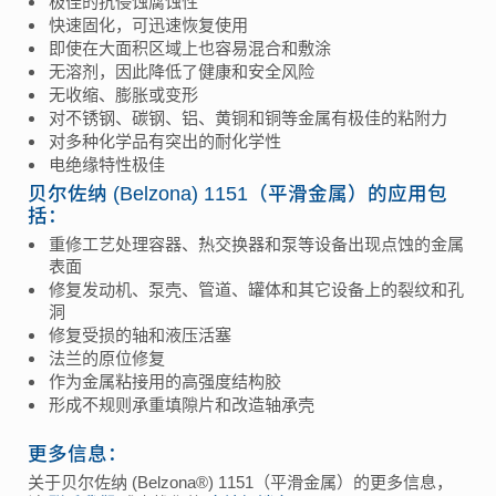
极佳的抗侵蚀腐蚀性
快速固化，可迅速恢复使用
即使在大面积区域上也容易混合和敷涂
无溶剂，因此降低了健康和安全风险
无收缩、膨胀或变形
对不锈钢、碳钢、铝、黄铜和铜等金属有极佳的粘附力
对多种化学品有突出的耐化学性
电绝缘特性极佳
贝尔佐纳 (Belzona) 1151（平滑金属）的应用包
括：
重修工艺处理容器、热交换器和泵等设备出现点蚀的金属
表面
修复发动机、泵壳、管道、罐体和其它设备上的裂纹和孔
洞
修复受损的轴和液压活塞
法兰的原位修复
作为金属粘接用的高强度结构胶
形成不规则承重填隙片和改造轴承壳
更多信息：
关于贝尔佐纳 (Belzona®) 1151（平滑金属）的更多信息，