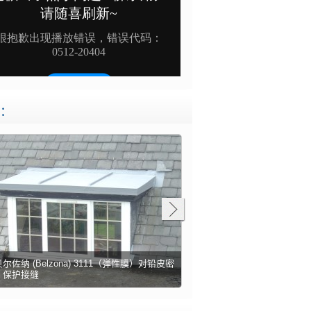
：
尔佐纳 (Belzona) 3111（弹性膜）对铅皮密
用贝尔佐纳 (Belzona) 31
压顶石间的缝隙造成水分进入
用贝尔佐纳 (Belzona) 3121 
用贝尔佐纳 (Belzona) 31
用贝尔佐纳 (Belzona) 31
用贝尔佐纳 (Belzona) 31
在石板瓦和砖上用贝尔佐纳 (Belz
用贝尔佐纳 (Belzona) 31
，保护接缝
顶、砌砖和窗台之间的缝隙
受损的屋顶伸缩缝
冬季用贝尔佐纳 (Belzona)
物
缝
某护墙的防水板发生严重劣化
对护墙防水板进行密封，长期
铅皮天沟接缝的漏水点
材对排水沟进行无缝密封
外形复杂的不同基材
某屋顶上的竖柱劣化，造成泄
的接缝，赋予屋顶防漏性
性膜）密封接缝，同时允许接
脊