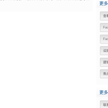
更多
查
Fa
Fa
设
建
焦
更多
联