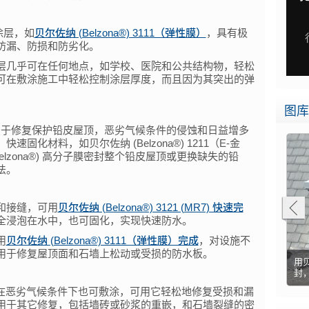
顶涂层，如
贝尔佐纳 (Belzona®) 3111（弹性膜）
，具有极
防漏、防损和防劣化。
层几乎可在任何地点，如学校、医院和公共结构物，轻松
可在敷涂施工中轻松控制涂层厚度，而且因为其突出的弹
图库
还广泛用于修复保护铅皮屋顶，恶劣气候条件的侵蚀和日益增多
化材料，如贝尔佐纳 (Belzona®) 1211（E-金
lzona®) 高分子膜密封整个铅皮屋顶或更换缺失的铅
法。
和接缝，可用
贝尔佐纳 (Belzona®) 3121 (MR7) 快速完
全浸泡在水中，也可固化，实现快速防水。
用
贝尔佐纳 (Belzona®) 3111（弹性膜）完成
，对设施不
用于修复屋顶面和石墙上松动或受损的防水板。
屋顶泄漏，用贝尔佐纳 (Belzona) 3111（弹性
用贝尔佐纳 (Belzona) 3111（弹性膜）进行防水
用贝
劣化的屋顶面
膜）保护
伦敦中心区的屋顶有泄漏，未修复
保护的屋顶
封
在恶劣气候条件下也可敷涂，可用它轻松地修复受损和漏
用于其它修复，包括墙砖或砂浆的重嵌，和石墙裂缝的密