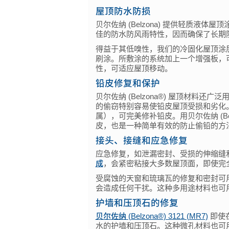
屋顶防水防损
贝尔佐纳 (Belzona) 提供轻质液体屋
佳的防水防风雨特性，因而确保了长期
得益于其低嗅性，我们的冷固化屋顶涂
刷涂。所敷涂的系统加上一个增强板，
性，可适应屋顶移动。
铅皮修复和保护
贝尔佐纳 (Belzona®) 屋顶材料
的偷窃特别容易使铅皮屋顶受损和劣化。快速固
属），可完美修补铅皮。用贝尔佐纳 (Be
皮，也是一种简单有效的防止偷铅的方
接头、接缝和应急修复
应急修复，如泄漏密封、受损的伸缩缝
成
，会紧密粘接大多数屋顶面，即使完
受腐蚀的天窗和琉璃瓦的修复和密封可
会造成任何干扰。这种多用途材料也可
护墙和压顶石的修复
贝尔佐纳 (Belzona®) 3121 (MR7)
即使
水的护墙和压顶石。这种微孔材料也可