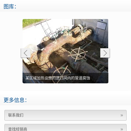
图库：
841 完成作
某区域加热设施的进口间内的管道腐蚀
带电设备的
更多信息：
联系我们
查找经销商