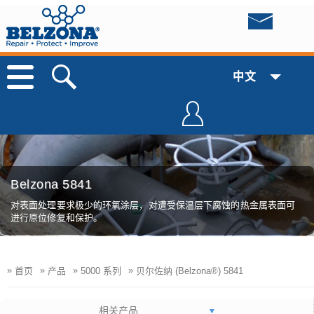
中文
Belzona 5841
对表面处理要求极少的环氧涂层，对遭受保温层下腐蚀的热金属表面可
进行原位修复和保护。
»
»
»
»
首页
产品
5000 系列
贝尔佐纳 (Belzona®) 5841
相关产品