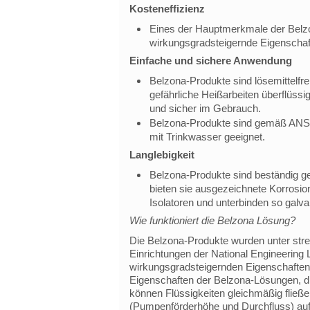
Kosteneffizienz
Eines der Hauptmerkmale der Belz
wirkungsgradsteigernde Eigenschafte
Einfache und sichere Anwendung
Belzona-Produkte sind lösemittelf
gefährliche Heißarbeiten überflüssi
und sicher im Gebrauch.
Belzona-Produkte sind gemäß ANSI/N
mit Trinkwasser geeignet.
Langlebigkeit
Belzona-Produkte sind beständig ge
bieten sie ausgezeichnete Korrosion
Isolatoren und unterbinden so galva
Wie funktioniert die Belzona Lösung?
Die Belzona-Produkte wurden unter st
Einrichtungen der National Engineering L
wirkungsgradsteigernden Eigenschaften
Eigenschaften der Belzona-Lösungen, d
können Flüssigkeiten gleichmäßig fließ
(Pumpenförderhöhe und Durchfluss) aufr