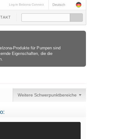
Log-in Belzona Connect
Deutsch
elzona-Produkte für Pumpen sind
ernde Eigenschaften, die die
n.
Weitere Schwerpunktbereiche
o: