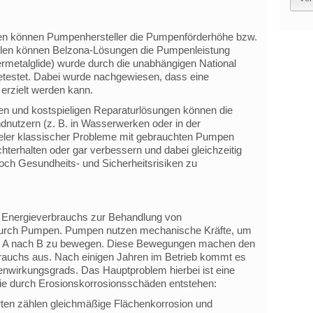
en können Pumpenhersteller die Pumpenförderhöhe bzw.
ällen können Belzona-Lösungen die Pumpenleistung
rmetalglide) wurde durch die unabhängigen National
getestet. Dabei wurde nachgewiesen, dass eine
erzielt werden kann.
en und kostspieligen Reparaturlösungen können die
utzern (z. B. in Wasserwerken oder in der
vieler klassischer Probleme mit gebrauchten Pumpen
hterhalten oder gar verbessern und dabei gleichzeitig
ch Gesundheits- und Sicherheitsrisiken zu
s Energieverbrauchs zur Behandlung von
durch Pumpen. Pumpen nutzen mechanische Kräfte, um
n A nach B zu bewegen. Diese Bewegungen machen den
brauchs aus. Nach einigen Jahren im Betrieb kommt es
nwirkungsgrads. Das Hauptproblem hierbei ist eine
die durch Erosionskorrosionsschäden entstehen:
ten zählen gleichmäßige Flächenkorrosion und