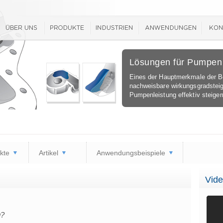
Lösungen für Pumpen
Eines der Hauptmerkmale der B
nachweisbare wirkungsgradsteig
Pumpenleistung effektiv steiger
kte
Artikel
Anwendungsbeispiele
Vide
g?