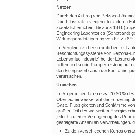
Nutzen
Durch den Auftrag von Belzona-Lösung
Durchflussraten steigern. In anderen F
zusätzlich erhöhen. Belzona 1341 (Supe
Engineering Laboratories (Schottland) 
Wirkungsgradsteigerung von bis zu 6 % 
Im Vergleich zu herkömmlichen, riskant
Beschichtungssysteme von Belzona-Endn
Lebensmittelindustrie) bei der Lösung 
helfen und so die Pumpenleistung aufrec
den Energieverbrauch senken, ohne jedo
verursachen.
Ursachen
Im Allgemeinen fallen etwa 70-90 % de
Oberflächenwasser auf die Förderung 
Gase, Flüssigkeiten und Schlämme vo
größten Teil des weltweiten Energiever
jedoch zu einer Verringerung des Pumpe
gesteigerte Anzahl an Verwirbelungen, 
Zu den verschiedenen Korrosionsar