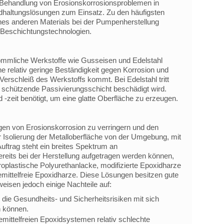
Behandlung von Erosionskorrosionsproblemen in
altungslösungen zum Einsatz. Zu den häufigsten
es anderen Materials bei der Pumpenherstellung
Beschichtungstechnologien.
mmliche Werkstoffe wie Gusseisen und Edelstahl
e relativ geringe Beständigkeit gegen Korrosion und
erschleiß des Werkstoffs kommt. Bei Edelstahl tritt
 schützende Passivierungsschicht beschädigt wird.
 -zeit benötigt, um eine glatte Oberfläche zu erzeugen.
ngen von Erosionskorrosion zu verringern und den
r Isolierung der Metalloberfläche von der Umgebung, mit
uftrag steht ein breites Spektrum an
ereits bei der Herstellung aufgetragen werden können,
plastische Polyurethanlacke, modifizierte Epoxidharze
semittelfreie Epoxidharze. Diese Lösungen besitzen gute
eisen jedoch einige Nachteile auf:
die Gesundheits- und Sicherheitsrisiken mit sich
n können.
mittelfreien Epoxidsystemen relativ schlechte