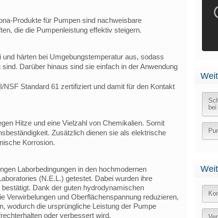
ona-Produkte für Pumpen sind nachweisbare
n, die die Pumpenleistung effektiv steigern.
rei und härten bei Umgebungstemperatur aus, sodass
g sind. Darüber hinaus sind sie einfach in der Anwendung
Weit
SF Standard 61 zertifiziert und damit für den Kontakt
Sch
be
gen Hitze und eine Vielzahl von Chemikalien. Somit
Pum
sbeständigkeit. Zusätzlich dienen sie als elektrische
nische Korrosion.
Weit
rengen Laborbedingungen in den hochmodernen
aboratories (N.E.L.) getestet. Dabei wurden ihre
 bestätigt. Dank der guten hydrodynamischen
Kon
ie Verwirbelungen und Oberflächenspannung reduzieren,
en, wodurch die ursprüngliche Leistung der Pumpe
echterhalten oder verbessert wird.
Ver