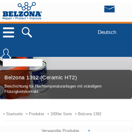
Deutsch
Belzona 1392 (Ceramic HT2)
Beschichtung für Hochtemperaturanlagen mit ständigem
Flüssigkeitskontakt
»
»
»
»
Startseite
Produkte
1000er Serie
Belzona 1392
Verwandte Produkte