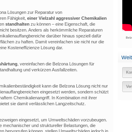
ona Lösungen zur Reparatur von
ren Fähigkeit,
einer Vielzahl aggressiver Chemikalien
ren
standhalten
zu können – eine Eigenschaft, die
icht besitzen. Anders als herkömmliche Reparaturen
ikalienauffangbereiche darüber hinaus speziell dafür
Belz
flächen zu haften. Damit vereinfachen sie nicht nur die
eine Kosteneffizienze Lösung dar.
Weit
shärtung
, vereinfachen die Belzona Lösungen für
tandhaltung und verkürzen Ausfallzeiten.
Kon
ikalienbeständigkeit kann die Belzona Lösung nicht nur
Ver
ienauffangbereichen eingesetzt werden, sondern schützt
aftem Chemikalienangriff. In Kombination mit ihrer
ietet sie damit verlässlichen Langzeitschutz.
triezweigen eingesetzt, um Umweltschäden vorzubeugen.
 mechanischer und struktureller Belastungen, die
n hervorrufen können, stellen Umweltschäden jedoch in