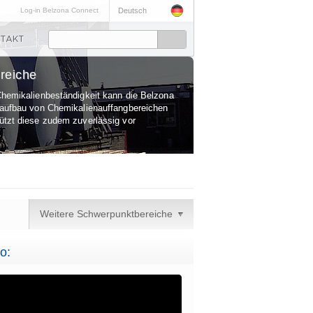
Log-in Belzona Connect
Deutsch
reiche
Chemikalienbeständigkeit kann die Belzona
raufbau von Chemikalienauffangbereichen
ützt diese zudem zuverlässig vor
.
Weitere Schwerpunktbereiche
o: