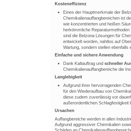
Kosteneffizienz
Eines der Hauptmerkmale der Belz
Chemikalienauffangbereichen ist de
wie konzentrierten und heißen Säu
herkömmliche Reparaturmethoden n
sind die Belzona Lösungen für Chem
entwickelt worden, nahtlos auf Ober
Wartung, sondern stellen ebenfalls 
Einfache und sichere Anwendung
Dank
Kaltauftrag
und
schneller Au
Chemikalienauffangbereiche die Ins
Langlebigkeit
Aufgrund ihrer hervorragenden Chem
für den Wiederaufbau von Chemikal
diese zudem zuverlässig vor dauerh
außerordentlichen Schlagfestigkeit b
Ursachen
Auffangbereiche werden in allen Indus
Aufgrund aggressiver Chemikalien sowie
Schäden an Chemikalienauffangbereiche