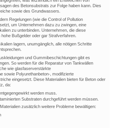
 angegriffen, was letztendlich ein Entweichen von
rsagen des Betonsubstrats zur Folge haben kann. Dies
ereiche sowie des Grundwassers.
ern Regelungen (wie die Control of Pollution
gesetzt, um Unternehmen dazu zu zwingen, eine
alien zu unterbinden. Unternehmen, die diese
 hohe Bußgelder oder gar Strafverfahren.
kalien lagern, unumgänglich, alle nötigen Schritte
ntsprechen.
-Auskleidungen und Gummibeschichtungen gibt es
ungen. So werden für die Reparatur von Tankwällen
he wie glasfaserverstärkte
he sowie Polyurethanbeton-, modifizierte
riche eingesetzt. Diese Materialien bieten für Beton oder
z, da:
 entgegengewirkt werden muss.
ntaminierten Substraten durchgeführt werden müssen.
terialien zusätzlich weitere Probleme bewältigen:
n