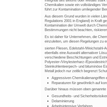
Integrität des Betons oder Metalls stark
Chemikalien sowie ein vollständiges Ve
führt zur Kontamination umliegender B
Aus diesem Grund wurden in vielen Länd
Regulations 2001 in England) in Kraft 
Kontamination der Umwelt durch Chemik
Bestimmungen nicht beachten, riskieren
Es ist daher für Unternehmen, die Chemi
einzuleiten, um diesen Regelungen zu e
sierten Fliesen, Edelstahl-/Weichstahl
ebenfalls eine Auswahl alternativer Lös
verschiedene Beschichtungen und Estric
Polyester-/Vinylesterharz-/Epoxidestric
Steinkohlenteerpech- und bituminöse Est
Metall jedoch nur zeitlich begrenzt Schut
Aggressiven Chemikalienangriffen
Reparaturen für gewöhnlich auf ko
Darüber hinaus müssen oben genannte Ma
Gesundheits- und Sicherheitsrisike
Delaminierung
Arbeitsintensive Verfahren