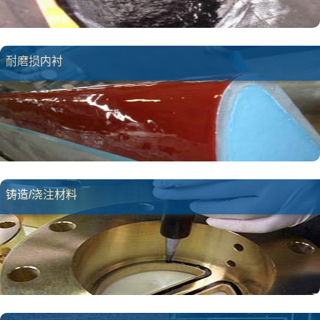
耐磨损内衬
铸造/浇注材料