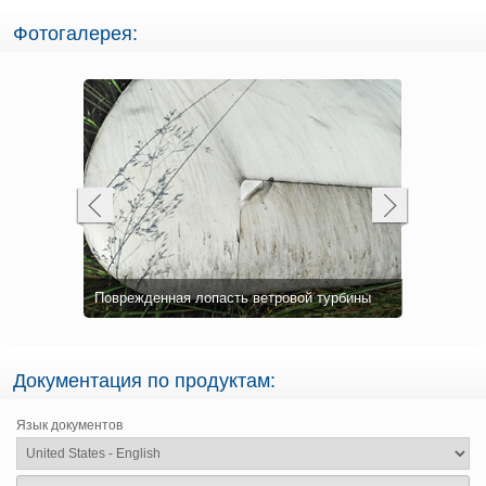
Фотогалерея:
а переднюю
После нан
Поврежденная лопасть ветровой турбины
кромку ло
Документация по продуктам:
Язык документов