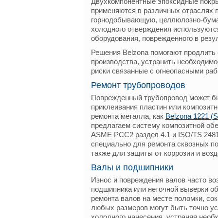
Двухкомпонентные эпоксидные покры
применяются в различных отраслях 
горнодобывающую, целлюлозно-бума
холодного отверждения используются
оборудования, поврежденного в резул
Решения Belzona помогают продлить 
производства, устранить необходимо
риски связанные с огнеопасными раб
Ремонт трубопроводов
Поврежденный трубопровод может бы
приклеивания пластин или композитн
ремонта металла, как
Belzona 1221 (S
предлагаем систему композитной обе
ASME PCC2 раздел 4.1 и ISO/TS 2481
специально для ремонта сквозных по
также для защиты от коррозии и воз
Валы и подшипники
Износ и повреждения валов часто воз
подшипника или неточной выверки о
ремонта валов на месте поломки, со
любых размеров могут быть точно у
холодного нанесения, устраняя необ