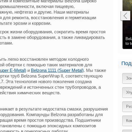
тия и композитные материалы Belzona широко
промышленности, включая пищевую,
жную, нефтегаз и другие. Наши материалы
 для ремонта, восстановления и герметизации
ьтате эрозии и коррозии.
срок жизни оборудования, сократить время простоя
сть в замене оборудования, а также ликвидировать
Bel
отами.
Worn and scored shaft
Steel plates bonded and coated with Belzona
to 
ть легко восстановлен методом холодного
Под
ой обертки с помощью таких материалов для
uper E-Metal)
и
Belzona 1111 (Super Metal)
. Мы также
ртки труб Belzona SuperWrap II, соответствующую
Зо
7. Эта технология нового поколения создана
вреждений и истонченных стен трубопроводов, а
действия химических веществ.
Ул
Pе
никает в результате недостатка смазки, разрушения
борудования. Компаунды Belzona разработаны для
кращая время простоя производства. Подшипники
Ко
становлены с помощью эпоксидных композитов
ходимость в огнеопасных работах.