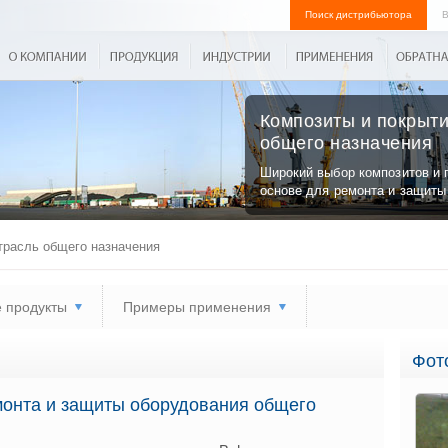
Поиск дистрибьютора
В
Композиты и покрыти
общего назначения
Широкий выбор композитов и 
основе для ремонта и защиты
расль общего назначения
 продукты
Примеры применения
Фот
монта и защиты оборудования общего