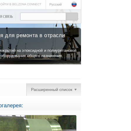
ОЙТИ В BELZONA CONNECT
Русский
я для ремонта в отрасли
покрытий на эпоксидной и полиуретановой
 оборудования общего назначения.
Расширенный список
огалерея: