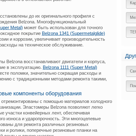
Ка
сстановлены до их оригинального профиля с
Ме
рждения Belzona. Многофункциональный
uper Metal)
может быть использован для точного
ТЕ
поксидное покрытие
Belzona 1341 (Supermetalglide)
озии и коррозии, увеличивает производительность
 расходы на техническое обслуживание.
Дру
лы Belzona восстанавливают двигатели и корпуса,
ние в эксплуатацию.
Belzona 1111 (Super Metal)
Св
есте поломки, значительно сокращая расходы и
нению с традиционными методами ремонта такими,
По
овые компоненты оборудования
о отремонтированы с помощью материалов холодного
анизации. Эластомеры Belzona позволяют легко
е участки конвейерных лент, обеспечивая
го износа и ударопрочность. Эти многоцелевые
зованы для ремонта различных резиновых
ки и ролики, поперечные резиновые планки на
й ленты и другие участки.