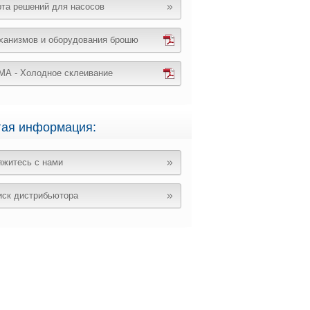
рта решений для насосов
ханизмов и оборудования брошю
МА - Холодное склеивание
гая информация:
яжитесь с нами
иск дистрибьютора