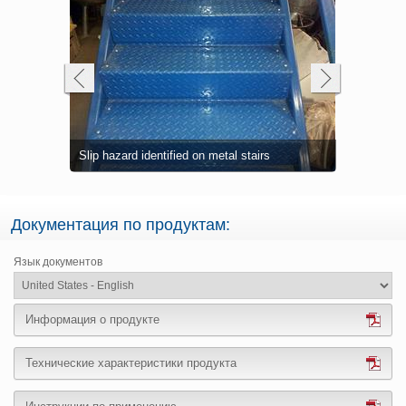
Complete re
Belzona 441
Deteriorati
slip reduct
Complete sa
Complete sa
g
Slip hazard identified on metal stairs
yellow high
school
nosings
Step adhesi
nosings usi
The origina
nosings usi
Документация по продуктам:
Язык документов
Информация о продукте
Технические характеристики продукта