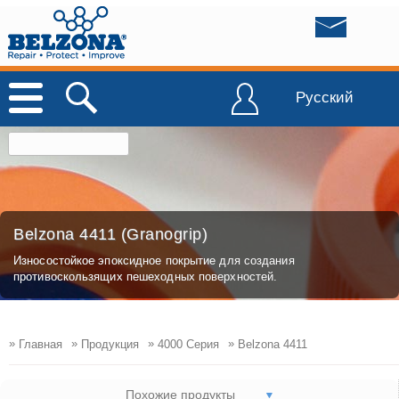
Русский
Belzona 4411 (Granogrip)
Износостойкое эпоксидное покрытие для создания
противоскользящих пешеходных поверхностей.
»
»
»
»
Главная
Продукция
4000 Серия
Belzona 4411
Похожие продукты