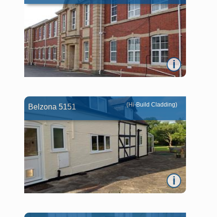
i
(Hi-Build Cladding)
Belzona 5151
i