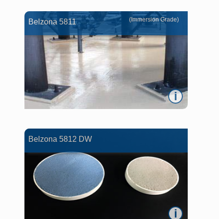
(Immersion Grade)
Belzona 5811
i
Belzona 5812 DW
i