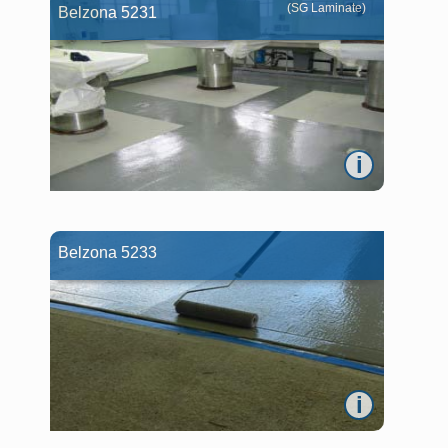
(SG Laminate)
Belzona 5231
i
Belzona 5233
i