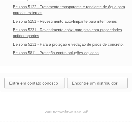
Belzona 5122 - Tratamento transparente e repelente de água para
paredes externas
Belzona 5151 - Revestimento auto-limpante para intempéries
Belzona 5231 - Revestimento epóxi para piso com propriedades
antiderrapantes
Belzona 5231 - Para a proteção e vedação de pisos de concreto.
Belzona 5811 - Proteção contra soluções aquosas
Entre em contato conosco
Encontre um distribuidor
Login no
www.belzona.com/pt/