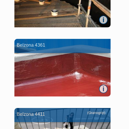
i
Belzona 4361
i
(Granogrip)
Belzona 4411