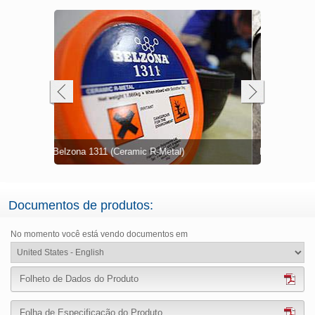
Carcaça do
Bomba de á
Áreas com 
lzona 1311
Bomba de água do mar danificada
Reparo do 
carga danif
Carcaça do 
corrosão
Bomba de á
Sistema de 
1311
Sino de suc
Documentos de produtos:
No momento você está vendo documentos em
Folheto de Dados do Produto
Folha de Especificação do Produto