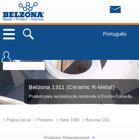
Português
Belzona 1311 (Ceramic R-Metal)
Produto para reconstrução resistente à Erosão-Corrosão.
»
»
»
»
Página Inicial
Produtos
Série 1000
Belzona 1311
Produtos Relacionados