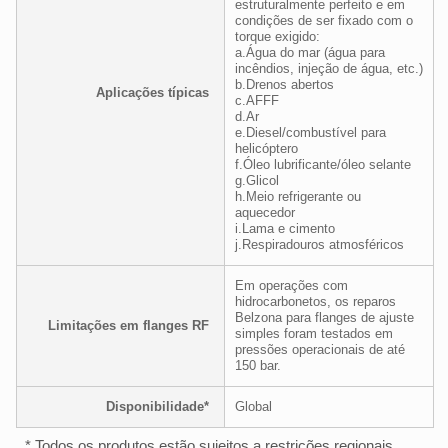
estruturalmente perfeito e em
condições de ser fixado com o
torque exigido:
a.Água do mar (água para
incêndios, injeção de água, etc.)
b.Drenos abertos
Aplicações típicas
c.AFFF
d.Ar
e.Diesel/combustível para
helicóptero
f.Óleo lubrificante/óleo selante
g.Glicol
h.Meio refrigerante ou
aquecedor
i.Lama e cimento
j.Respiradouros atmosféricos
Em operações com
hidrocarbonetos, os reparos
Belzona para flanges de ajuste
Limitações em flanges RF
simples foram testados em
pressões operacionais de até
150 bar.
Disponibilidade*
Global
* Todos os produtos estão sujeitos a restrições regionais.