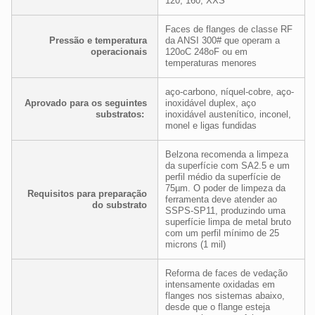
120, 160, XXS
Faces de flanges de classe RF
Pressão e temperatura
da ANSI 300# que operam a
operacionais
120oC 248oF ou em
temperaturas menores
aço-carbono, níquel-cobre, aço-
Aprovado para os seguintes
inoxidável duplex, aço
substratos:
inoxidável austenítico, inconel,
monel e ligas fundidas
Belzona recomenda a limpeza
da superfície com SA2.5 e um
perfil médio da superfície de
75µm. O poder de limpeza da
Requisitos para preparação
ferramenta deve atender ao
do substrato
SSPS-SP11, produzindo uma
superfície limpa de metal bruto
com um perfil mínimo de 25
microns (1 mil)
Reforma de faces de vedação
intensamente oxidadas em
flanges nos sistemas abaixo,
desde que o flange esteja