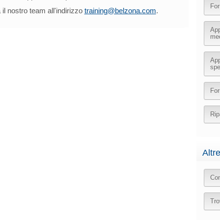
For
 il nostro team all'indirizzo
training@belzona.com
.
App
med
App
spe
For
Rip
Altr
Con
Tro