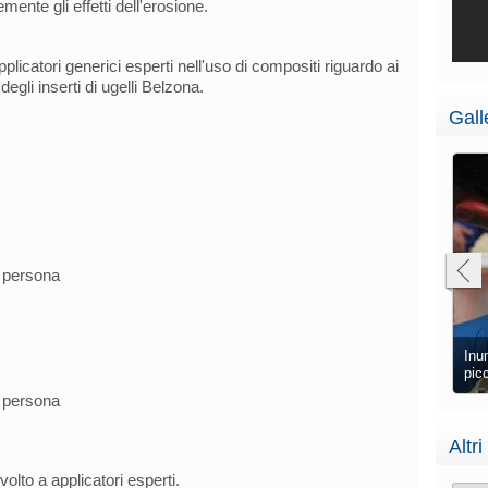
nte gli effetti dell'erosione.
licatori generici esperti nell'uso di compositi riguardo ai
 degli inserti di ugelli Belzona.
Gall
a persona
Riparazione dell'ugello di piccolo diametro
Inumidimento della superficie su ugello di
completata con Belzona 1391 (Ceramic HT)
piccolo diametro
Inu
a persona
Altri
volto a applicatori esperti.