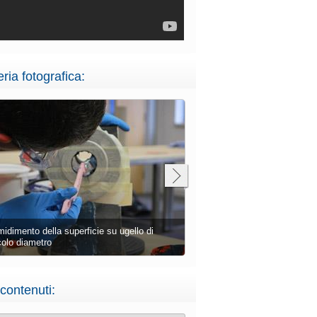
eria fotografica:
Posizionamento dell'inserto nel
midimento dell'inserto di ugello
piccolo diametro
 contenuti: