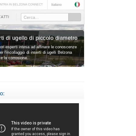
NTRA IN BELZONA CONNECT
Italiano
Cerca...
ti di ugello di piccolo diametro
ri esperti intesa ad affinare le conoscenze
r l'incollaggio di inserti di ugelli Belzona
e e la corrosione.
o: