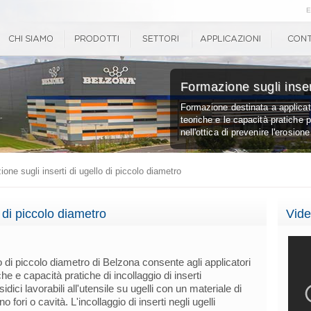
E
Formazione sugli inser
Formazione destinata a applicato
teoriche e le capacità pratiche pe
nell'ottica di prevenire l'erosion
ne sugli inserti di ugello di piccolo diametro
 di piccolo diametro
Vide
o di piccolo diametro di Belzona consente agli applicatori
e e capacità pratiche di incollaggio di inserti
idici lavorabili all'utensile su ugelli con un materiale di
o fori o cavità. L'incollaggio di inserti negli ugelli