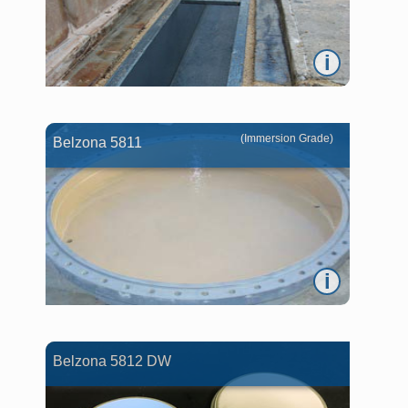
i
(Immersion Grade)
Belzona 5811
i
Belzona 5812 DW