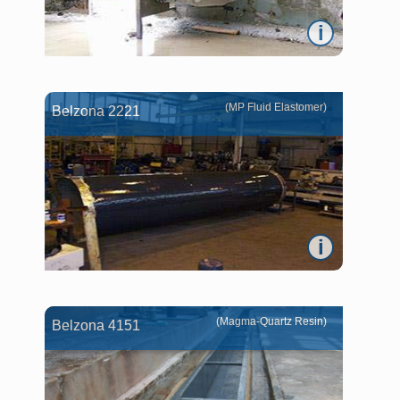
i
(MP Fluid Elastomer)
Belzona 2221
i
(Magma-Quartz Resin)
Belzona 4151