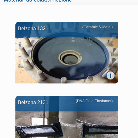
(Ceramic S-Metal)
Belzona 1321
i
(D&A Fluid Elastomer)
Belzona 2131