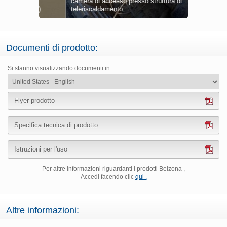
o su
camera di accesso presso struttura di
Rivestiment
Attività co
Preparazion
Applicazio
atmosferici
rier)
teleriscaldamento
con Belzona
Barrier) su 
corrosa pre
Lettura del
(HA-Barrier
petrolifera
Documenti di prodotto:
Si stanno visualizzando documenti in
Flyer prodotto
Specifica tecnica di prodotto
Istruzioni per l'uso
Per altre informazioni riguardanti i prodotti Belzona ,
Accedi facendo clic
qui .
Altre informazioni: