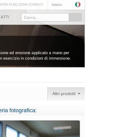
NTRA IN BELZONA CONNECT
Italiano
Cerca...
sione ed erosione applicato a mano per
in esercizio in condizioni di immersione.
Altri prodotti
eria fotografica: