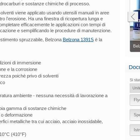
drocarburi e sostanze chimiche di processo.
lventi viene applicato usando utensili manuali in aree
 l'erosione. Ha una finestra di ricopertura lunga e
mpletare efficacemente le applicazioni con tempi di
licazione e semplificando le procedure di manutenzione.
vestimento spruzzabile, Belzona
Belzona 1391S
è la
Estremità di tubo e fronti flangia protetti dalla
corrosione con Belzona 1391T
Bel
izioni di immersione
Docu
one e la corrosione
rezza poiché privo di solventi
Si st
ico
ratura ambiente - nessuna necessità di lavorazione a
Fly
mpia gamma di sostanze chimiche
 o deformazione
Spe
fici metalliche tra cui acciaio, acciaio inossidabile,
Ist
210°C (410°F)