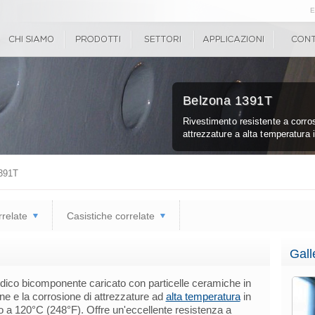
E
Belzona 1391T
Rivestimento resistente a corro
attrezzature a alta temperatura 
391T
rrelate
Casistiche correlate
Gall
dico bicomponente caricato con particelle ceramiche in
one e la corrosione di attrezzature ad
alta temperatura
in
no a 120°C (248°F). Offre un'eccellente resistenza a